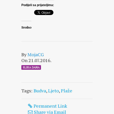
Podijeli sa prijateljima:
Srodno
By
MojaCG
On 21.07.2016.
SLIKA DANA
Tags:
Budva
,
Ljeto
,
Plaže
Permanent Link
Share via Email