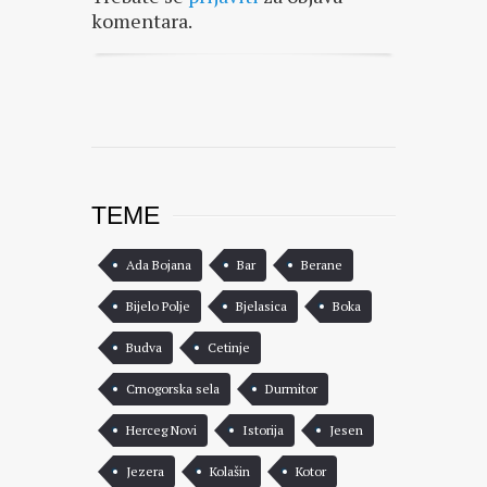
komentara.
TEME
Ada Bojana
Bar
Berane
Bijelo Polje
Bjelasica
Boka
Budva
Cetinje
Crnogorska sela
Durmitor
Herceg Novi
Istorija
Jesen
Jezera
Kolašin
Kotor