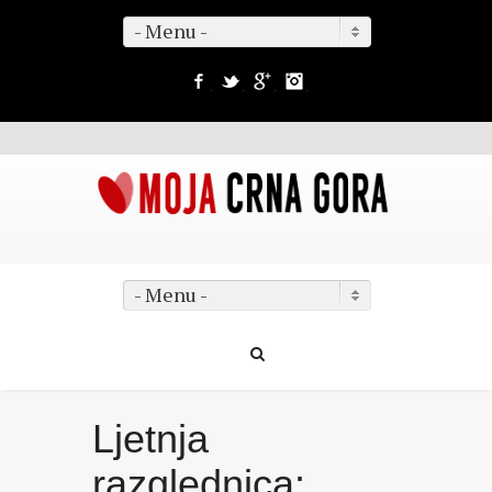
- Menu -
Facebook
Twitter
Google+
Instagram
- Menu -
Ljetnja
razglednica: