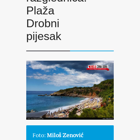
Plaža
Drobni
pijesak
Foto:
Miloš Zenović