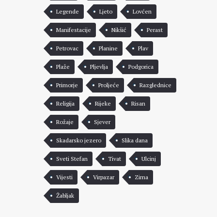
Legende
Ljeto
Lovćen
Manifestacije
Nikšić
Perast
Petrovac
Planine
Plav
Plaže
Pljevlja
Podgorica
Primorje
Proljeće
Razglednice
Religija
Rijeke
Risan
Rožaje
Sjever
Skadarsko jezero
Slika dana
Sveti Stefan
Tivat
Ulcinj
Vijesti
Virpazar
Zima
Žabljak