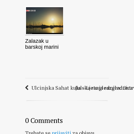
Zalazak u
barskoj marini
Ulcinjska Sahat kula – Ljetnja razglednica
Julska razglednica: Ost
0 Comments
Trebate se
prijaviti
za objavu