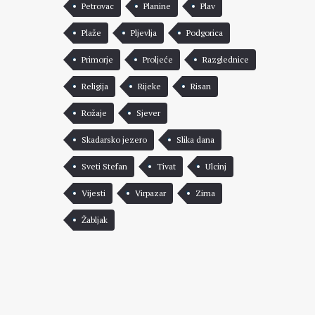
Petrovac
Planine
Plav
Plaže
Pljevlja
Podgorica
Primorje
Proljeće
Razglednice
Religija
Rijeke
Risan
Rožaje
Sjever
Skadarsko jezero
Slika dana
Sveti Stefan
Tivat
Ulcinj
Vijesti
Virpazar
Zima
Žabljak