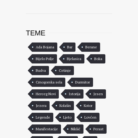
TEME
Ada Bojana
Bar
Berane
Bijelo Polje
Bjelasica
Boka
Budva
Cetinje
Crnogorska sela
Durmitor
Herceg Novi
Istorija
Jesen
Jezera
Kolašin
Kotor
Legende
Ljeto
Lovćen
Manifestacije
Nikšić
Perast