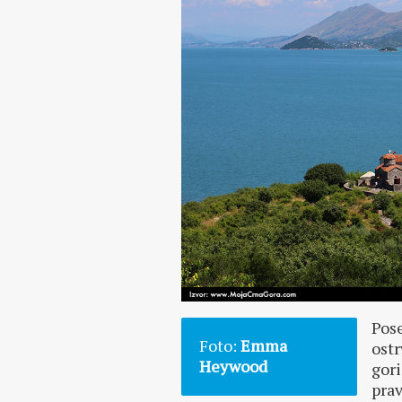
Pose
Foto:
Emma
ostr
Heywood
gori
prav