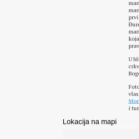
mana
mana
prvi
Đurđ
mana
koja
pra
U bl
crkv
Bog
Fot
vlas
Mon
i tu
Lokacija na mapi