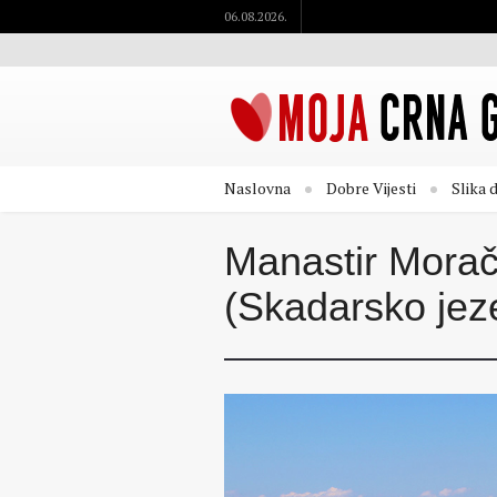
06.08.2026.
Naslovna
Dobre Vijesti
Slika 
Manastir Morač
(Skadarsko jez