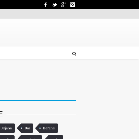
Facebook
Twitter
Google+
Instagram
E
 Bojana
Bar
Berane