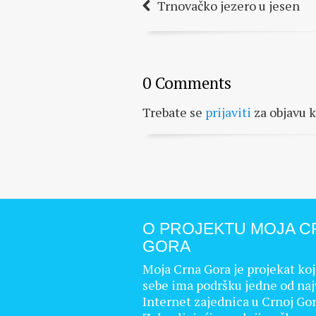
Trnovačko jezero u jesen
0 Comments
Trebate se
prijaviti
za objavu 
O PROJEKTU MOJA C
GORA
Moja Crna Gora je projekat koj
sebe ima podršku jedne od naj
Internet zajednica u Crnoj Gor