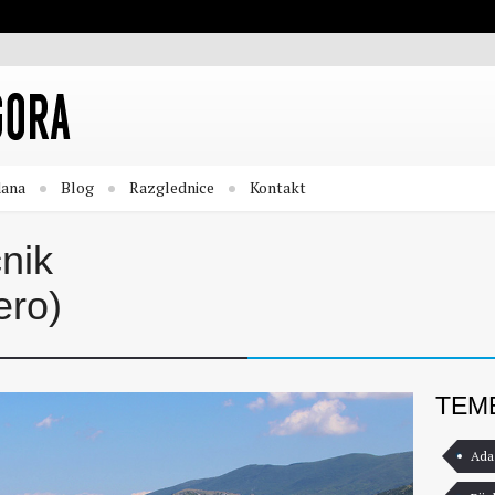
dana
Blog
Razglednice
Kontakt
nik
ero)
TEM
Ada