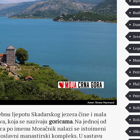
Bije
Bud
Dur
Jes
Leg
Man
Pet
Pla
Pri
Reli
bnu ljepotu Skadarskog jezera čine i mala
Rož
va, koja se nazivaju
goricama
. Na jednoj od
ca po imenu Moračnik nalazi se istoimeni
Slik
oslavni manastirski kompleks. U sastavu