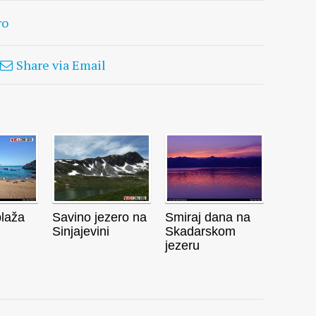
ro
Share via Email
plaža
Savino jezero na
Smiraj dana na
Sinjajevini
Skadarskom
jezeru