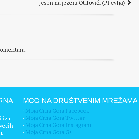
Jesen na jezeru Otilovići (Pljevlja)
komentara.
RNA
MCG NA DRUŠTVENIM MREŽAMA
·
Moja Crna Gora Facebook
·
Moja Crna Gora Twitter
i iza
·
Moja Crna Gora Instagram
većih
·
Moja Crna Gora G+
i.