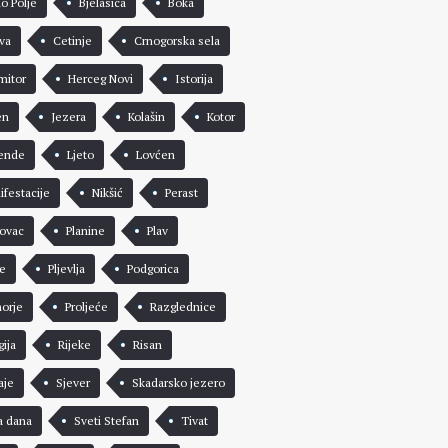
lo Polje
Bjelasica
Boka
va
Cetinje
Crnogorska sela
mitor
Herceg Novi
Istorija
en
Jezera
Kolašin
Kotor
ende
Ljeto
Lovćen
ifestacije
Nikšić
Perast
rovac
Planine
Plav
že
Pljevlja
Podgorica
morje
Proljeće
Razglednice
gija
Rijeke
Risan
aje
Sjever
Skadarsko jezero
a dana
Sveti Stefan
Tivat