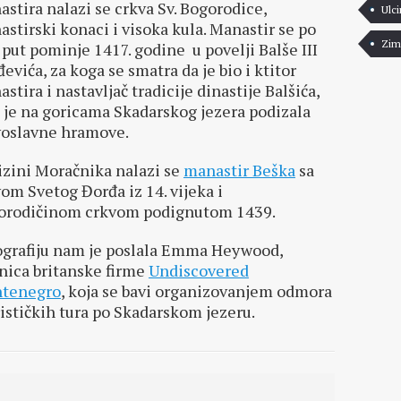
stira nalazi se crkva Sv. Bogorodice,
Ulci
stirski konaci i visoka kula. Manastir se po
Zim
 put pominje 1417. godine u povelji Balše III
evića, za koga se smatra da je bio i ktitor
stira i nastavljač tradicije dinastije Balšića,
 je na goricama Skadarskog jezera podizala
voslavne hramove.
izini Moračnika nalazi se
manastir Beška
sa
om Svetog Đorđa iz 14. vijeka i
orodičinom crkvom podignutom 1439.
ografiju nam je poslala Emma Heywood,
nica britanske firme
Undiscovered
tenegro
, koja se bavi organizovanjem odmora
rističkih tura po Skadarskom jezeru.