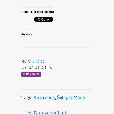
Podijeli sa prijateljima:
Srodno
By
MojaCG
On 04.01.2016.
SLIKA DANA
Tags:
Slika dana
,
Žabljak
,
Zima
Permanent Link