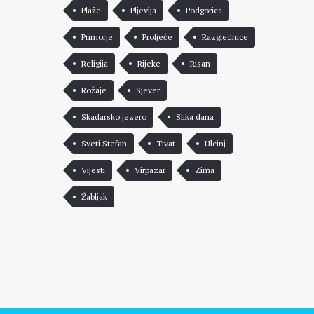
Plaže
Pljevlja
Podgorica
Primorje
Proljeće
Razglednice
Religija
Rijeke
Risan
Rožaje
Sjever
Skadarsko jezero
Slika dana
Sveti Stefan
Tivat
Ulcinj
Vijesti
Virpazar
Zima
Žabljak