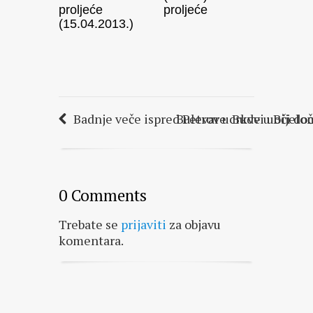
proljeće
proljeće
(15.04.2013.)
Badnje veče ispred Petrove crkve u Bijelo
Bulevar u Budvi uoči do
0 Comments
Trebate se
prijaviti
za objavu
komentara.