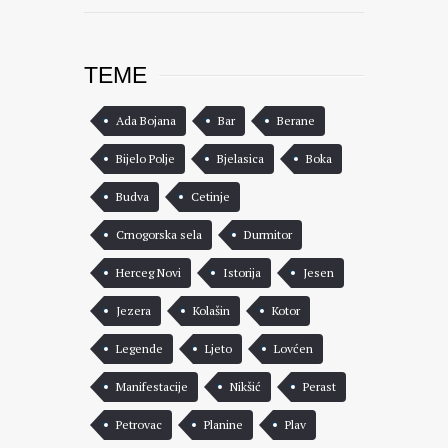
TEME
Ada Bojana
Bar
Berane
Bijelo Polje
Bjelasica
Boka
Budva
Cetinje
Crnogorska sela
Durmitor
Herceg Novi
Istorija
Jesen
Jezera
Kolašin
Kotor
Legende
Ljeto
Lovćen
Manifestacije
Nikšić
Perast
Petrovac
Planine
Plav