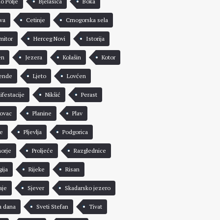
lo Polje
Bjelasica
Boka
va
Cetinje
Crnogorska sela
mitor
Herceg Novi
Istorija
en
Jezera
Kolašin
Kotor
ende
Ljeto
Lovćen
ifestacije
Nikšić
Perast
rovac
Planine
Plav
že
Pljevlja
Podgorica
morje
Proljeće
Razglednice
gija
Rijeke
Risan
aje
Sjever
Skadarsko jezero
a dana
Sveti Stefan
Tivat