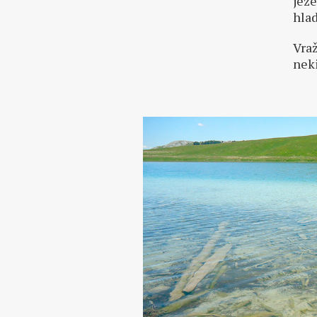
jeze
hlad
Vraž
nek