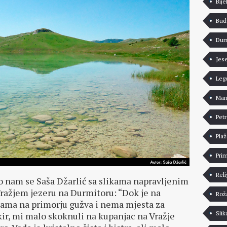
Bije
Bud
Dur
Jes
Leg
Man
Pet
Pla
Pri
Reli
o nam se Saša Džarlić sa slikama napravljenim
ražjem jezeru na Durmitoru: “Dok je na
Rož
žama na primorju gužva i nema mjesta za
Slik
ir, mi malo skoknuli na kupanjac na Vražje