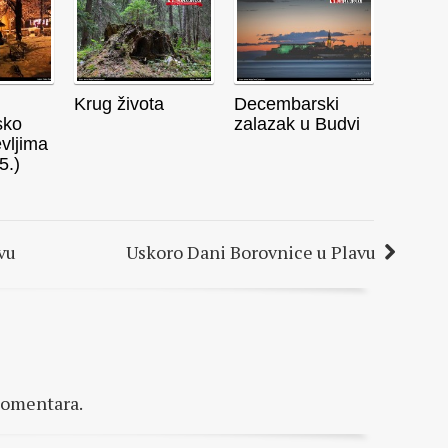
Krug života
Decembarski
sko
zalazak u Budvi
evljima
5.)
vu
Uskoro Dani Borovnice u Plavu
komentara.