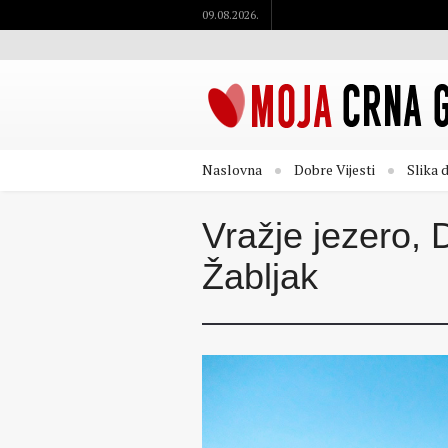
09.08.2026.
Naslovna
Dobre Vijesti
Slika 
Vražje jezero, 
Žabljak