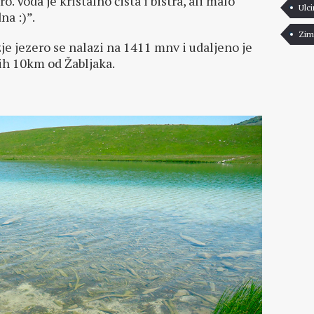
ro. Voda je kristalno čista i bistra, ali malo
Ulci
na :)”.
Zim
je jezero se nalazi na 1411 mnv i udaljeno je
ih 10km od Žabljaka.