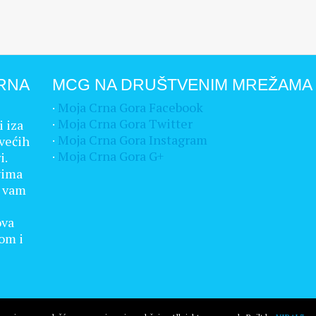
RNA
MCG NA DRUŠTVENIM MREŽAMA
·
Moja Crna Gora Facebook
·
Moja Crna Gora Twitter
i iza
·
Moja Crna Gora Instagram
većih
·
Moja Crna Gora G+
i.
vima
a vam
ova
rom i