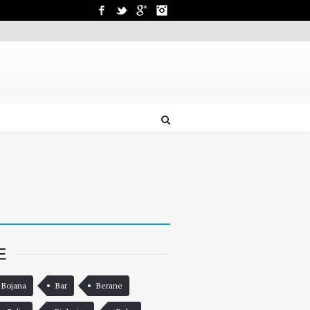
Facebook
Twitter
Google+
Instagram
E
 Bojana
Bar
Berane