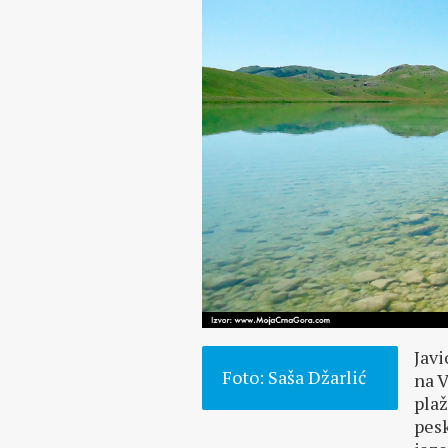
Javi
Foto: Saša Džarlić
na V
pla
pesk