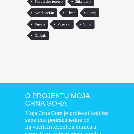
Skadarsko jezero
Slika dana
Sveti Stefan
Tivat
Ulcinj
Vijesti
Virpazar
Zima
Žabljak
O PROJEKTU MOJA
CRNA GORA
Moja Crna Gora je projekat koji iza
sebe ima podršku jedne od
najvećih Internet zajednica u
Crnoj Gori. Zahvaljujući saradnji