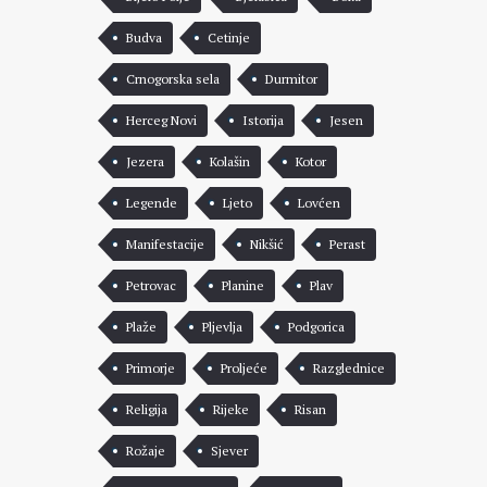
Budva
Cetinje
Crnogorska sela
Durmitor
Herceg Novi
Istorija
Jesen
Jezera
Kolašin
Kotor
Legende
Ljeto
Lovćen
Manifestacije
Nikšić
Perast
Petrovac
Planine
Plav
Plaže
Pljevlja
Podgorica
Primorje
Proljeće
Razglednice
Religija
Rijeke
Risan
Rožaje
Sjever