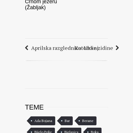
Crnom jezeru
(Žabljak)
Aprilska razglednica: Ulcinj
Kotorske zidine
TEME
Ada Bojana
Bar
Berane
Bijelo Polje
Bjelasica
Boka