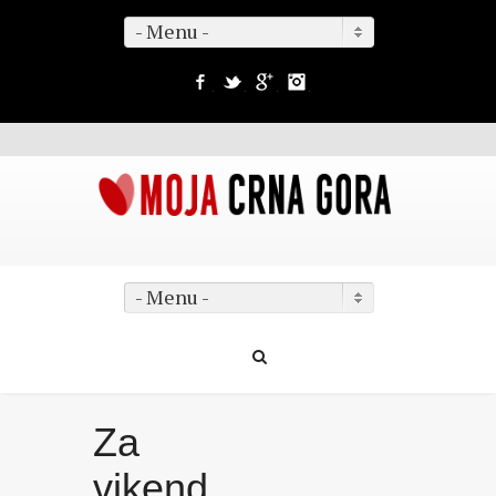
- Menu -
Facebook
Twitter
Google+
Instagram
- Menu -
Za
vikend