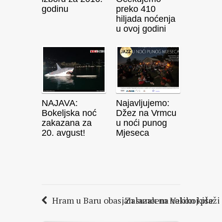
godinu
preko 410
hiljada noćenja
u ovoj godini
NAJAVA:
Najavljujemo:
Bokeljska noć
Džez na Vrmcu
zakazana za
u noći punog
20. avgust!
Mjeseca
Hram u Baru obasjan suncem nakon kiše
Zalazak na Velikoj plaži 