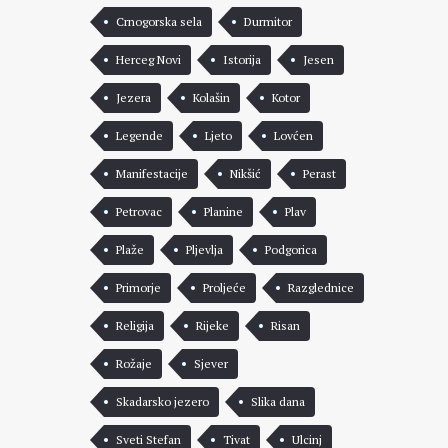
Crnogorska sela
Durmitor
Herceg Novi
Istorija
Jesen
Jezera
Kolašin
Kotor
Legende
Ljeto
Lovćen
Manifestacije
Nikšić
Perast
Petrovac
Planine
Plav
Plaže
Pljevlja
Podgorica
Primorje
Proljeće
Razglednice
Religija
Rijeke
Risan
Rožaje
Sjever
Skadarsko jezero
Slika dana
Sveti Stefan
Tivat
Ulcinj