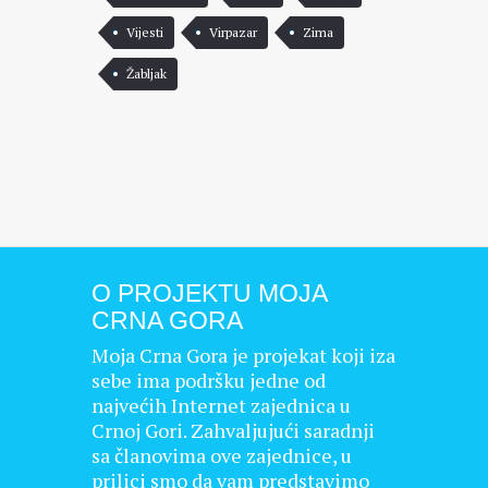
Vijesti
Virpazar
Zima
Žabljak
O PROJEKTU MOJA
CRNA GORA
Moja Crna Gora je projekat koji iza
sebe ima podršku jedne od
najvećih Internet zajednica u
Crnoj Gori. Zahvaljujući saradnji
sa članovima ove zajednice, u
prilici smo da vam predstavimo