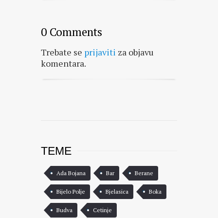
0 Comments
Trebate se
prijaviti
za objavu
komentara.
TEME
Ada Bojana
Bar
Berane
Bijelo Polje
Bjelasica
Boka
Budva
Cetinje