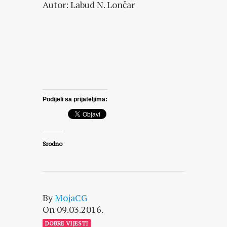
Autor: Labud N. Lončar
Podijeli sa prijateljima:
Srodno
By
MojaCG
On 09.03.2016.
DOBRE VIJESTI