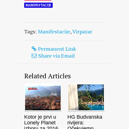
MANIFESTACIJE
Tags:
Manifestacije
,
Virpazar
Permanent Link
Share via Email
Related Articles
Kotor je prvi u
HG Budvanska
Lonely Planet
rivijera:
izboru za 2016.
Očekujemo