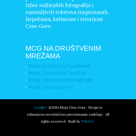
izbor najljepših fotografija i
zanimljivih tekstova inspirisanih
ljepotama, kulturom i istorijom
Crne Gore.
MCG NA DRUŠTVENIM
MREŽAMA
·
Moja Crna Gora Facebook
·
Moja Crna Gora Twitter
·
Moja Crna Gora Instagram
·
Moja Crna Gora G+
Google+
©2026 Moja Crna Gora · Strogo je
zabranjeno neovlašćeno preuzimanje sadržaja · All
rights reserved · Built by
VIRAL3
·