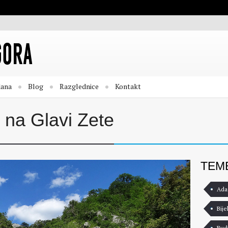
dana
Blog
Razglednice
Kontakt
j na Glavi Zete
TEM
Ada
Bije
Bud