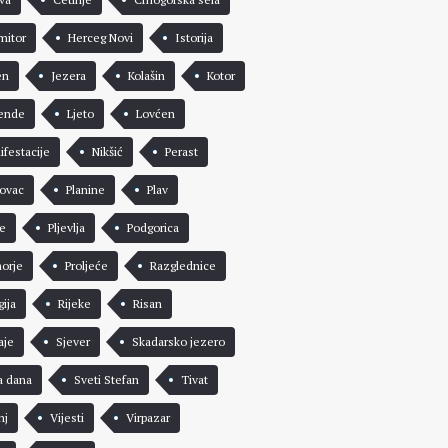
mitor
Herceg Novi
Istorija
en
Jezera
Kolašin
Kotor
ende
Ljeto
Lovćen
ifestacije
Nikšić
Perast
rovac
Planine
Plav
že
Pljevlja
Podgorica
morje
Proljeće
Razglednice
gija
Rijeke
Risan
aje
Sjever
Skadarsko jezero
a dana
Sveti Stefan
Tivat
nj
Vijesti
Virpazar