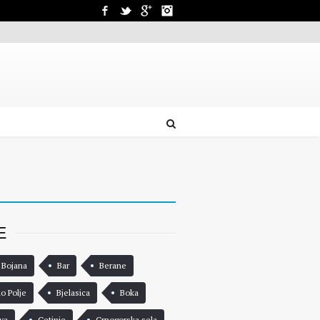
Facebook
Twitter
Google+
Instagram
E
 Bojana
Bar
Berane
lo Polje
Bjelasica
Boka
va
Cetinje
Crnogorska sela