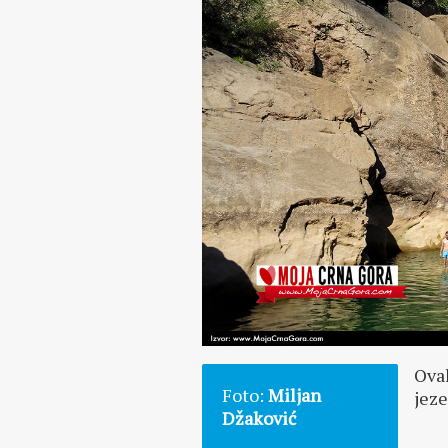
Ovak
Foto:
Miljan
jeze
Džaković