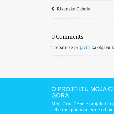
Risanska Gabela
0 Comments
Trebate se
prijaviti
za objavu 
O PROJEKTU MOJA C
GORA
Moja Crna Gora je projekat koj
sebe ima podršku jedne od naj