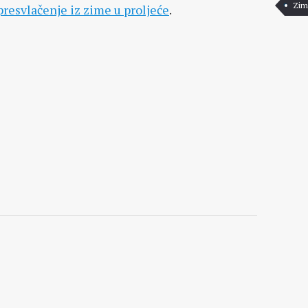
Zim
presvlačenje iz zime u proljeće
.