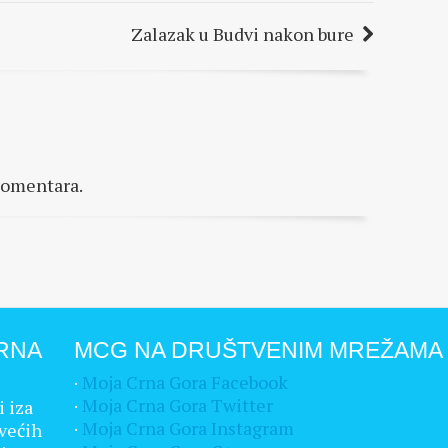
Zalazak u Budvi nakon bure
komentara.
RNA
MCG NA DRUŠTVENIM MREŽAMA
·
Moja Crna Gora Facebook
·
Moja Crna Gora Twitter
i iza
·
Moja Crna Gora Instagram
većih