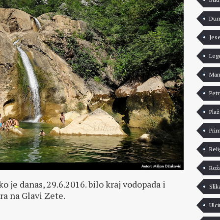
Dur
Jes
Leg
Man
Pet
Pla
Pri
Reli
Rož
o je danas, 29.6.2016. bilo kraj vodopada i
Slik
ra na Glavi Zete.
Ulci