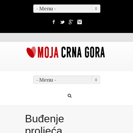
- Menu -
Facebook
Twitter
Google+
Instagram
- Menu -
Buđenje
proljeća