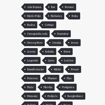
Ada Bojana
Bar
Berane
Bijelo Polje
Bjelasica
Boka
Budva
Cetinje
Crnogorska sela
Durmitor
Herceg Novi
Istorija
Jesen
Jezera
Kolašin
Kotor
Legende
Ljeto
Lovćen
Manifestacije
Nikšić
Perast
Petrovac
Planine
Plav
Plaže
Pljevlja
Podgorica
Primorje
Proljeće
Razglednice
Religija
Rijeke
Risan