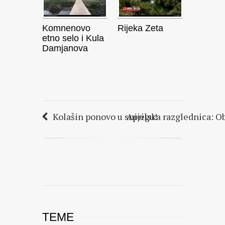
Komnenovo
Rijeka Zeta
etno selo i Kula
Damjanova
Kolašin ponovo u snijegu!
Aprilska razglednica: O
TEME