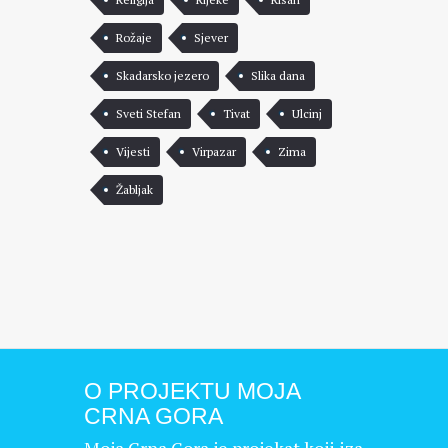
Rožaje
Sjever
Skadarsko jezero
Slika dana
Sveti Stefan
Tivat
Ulcinj
Vijesti
Virpazar
Zima
Žabljak
O PROJEKTU MOJA
CRNA GORA
Moja Crna Gora je projekat koji iza