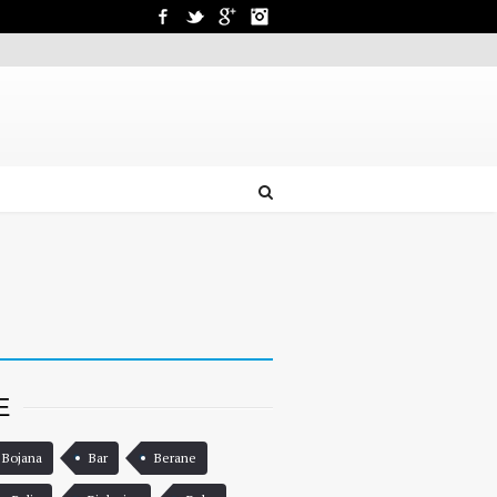
Facebook
Twitter
Google+
Instagram
E
 Bojana
Bar
Berane