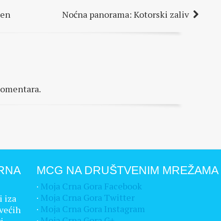
sen
Noćna panorama: Kotorski zaliv
komentara.
RNA
MCG NA DRUŠTVENIM MREŽAMA
·
Moja Crna Gora Facebook
·
Moja Crna Gora Twitter
i iza
·
Moja Crna Gora Instagram
većih
·
Moja Crna Gora G+
i.