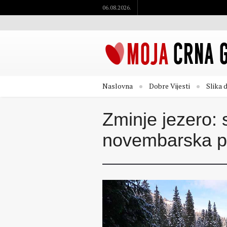
06.08.2026.
Naslovna
Dobre Vijesti
Slika 
Zminje jezero: 
novembarska 