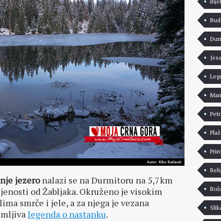
Bije
Bud
Dur
Jes
Leg
Man
Pet
Pla
Pri
Reli
nje jezero
nalazi se na Durmitoru na 5,7km
Rož
jenosti od Žabljaka. Okruženo je visokim
lima smrče i jele, a za njega je vezana
Slik
imljiva
legenda o nastanku
.