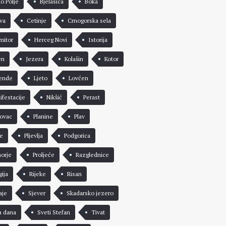
lo Polje
Bjelasica
Boka
va
Cetinje
Crnogorska sela
mitor
Herceg Novi
Istorija
en
Jezera
Kolašin
Kotor
ende
Ljeto
Lovćen
ifestacije
Nikšić
Perast
rovac
Planine
Plav
že
Pljevlja
Podgorica
morje
Proljeće
Razglednice
gija
Rijeke
Risan
aje
Sjever
Skadarsko jezero
a dana
Sveti Stefan
Tivat