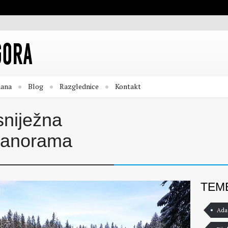
dana
Blog
Razglednice
Kontakt
sniježna
panorama
TEM
Ada