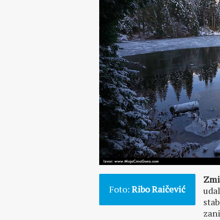
Zmi
Foto:
Ribo Raičević
udal
stab
zan