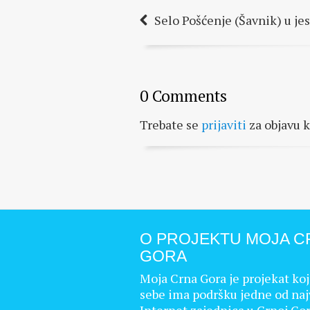
Selo Pošćenje (Šavnik) u je
0 Comments
Trebate se
prijaviti
za objavu 
O PROJEKTU MOJA C
GORA
Moja Crna Gora je projekat koj
sebe ima podršku jedne od naj
Internet zajednica u Crnoj Gor