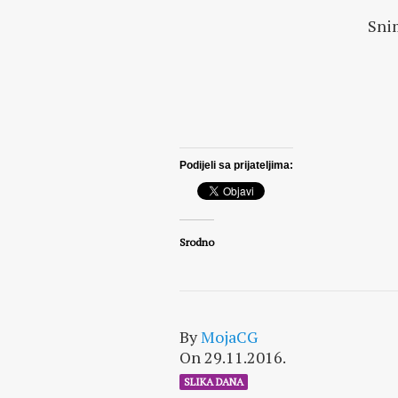
Snim
Podijeli sa prijateljima:
Srodno
By
MojaCG
On 29.11.2016.
SLIKA DANA