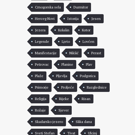
Crnogorska sela
Durmitor
Herceg Novi
Istorija
Jesen
Jezera
Kolašin
Kotor
Legende
Ljeto
Lovćen
Manifestacije
Nikšić
Perast
Petrovac
Planine
Plav
Plaže
Pljevlja
Podgorica
Primorje
Proljeće
Razglednice
Religija
Rijeke
Risan
Rožaje
Sjever
Skadarsko jezero
Slika dana
Sveti Stefan
Tivat
Ulcinj