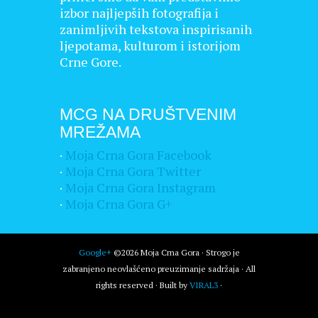
izbor najljepših fotografija i
zanimljivih tekstova inspirisanih
ljepotama, kulturom i istorijom
Crne Gore.
MCG NA DRUŠTVENIM
MREŽAMA
·
Moja Crna Gora Facebook
·
Moja Crna Gora Twitter
·
Moja Crna Gora Instagram
·
Moja Crna Gora G+
Google+
©2026 Moja Crna Gora · Strogo je
zabranjeno neovlašćeno preuzimanje sadržaja · All
rights reserved · Built by
VIRAL3
·