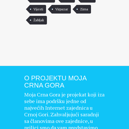
Vijesti
Virpazar
Zima
Žabljak
O PROJEKTU MOJA
CRNA GORA
Moja Crna Gora je projekat koji iza
sebe ima podršku jedne od
najvećih Internet zajednica u
Crnoj Gori. Zahvaljujući saradnji
sa članovima ove zajednice, u
prilici smo da vam predstavimo