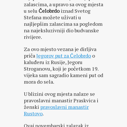
zalascima, a upravo sa ovog mjesta
u selu
Čelobrdo
iznad Svetog
Stefana možete uživati u
najljepšim zalascima sa pogledom
na najeksluzivniji dio budvanske
rivijere.
Za ovo mjesto vezana je dirljiva
priča
Jegorov put za Čelobrdo
o
kaluđeru iz Rusije, Jegoru
Stroganovu, koji je početkom 19.
vijeka sam sagradio kameni put od
mora do sela.
U blizini ovog mjesta nalaze se
pravoslavni manastir Praskvica i
ženski
pravoslavni manastir
Rustovo
.
Ovaj novembarski zalazak iz