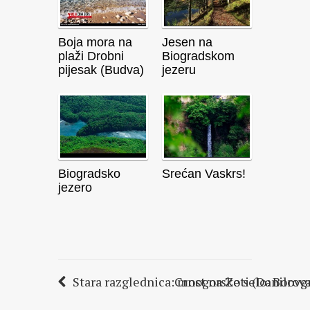
Boja mora na
Jesen na
plaži Drobni
Biogradskom
pijesak (Budva)
jezeru
Biogradsko
Srećan Vaskrs!
jezero
Stara razglednica: most na Zeti (Danilovg
Crnogorsko selo: Borova 