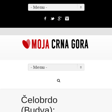
- Menu -
Facebook
Twitter
Google+
Instagram
- Menu -
Čelobrdo
(Budva):