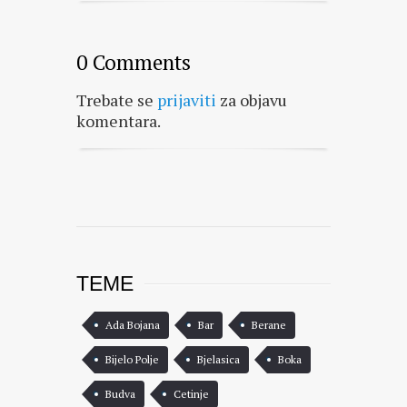
0 Comments
Trebate se
prijaviti
za objavu
komentara.
TEME
Ada Bojana
Bar
Berane
Bijelo Polje
Bjelasica
Boka
Budva
Cetinje