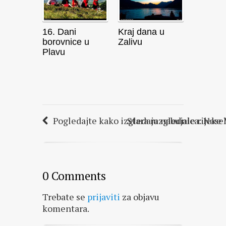
16. Dani
Kraj dana u
borovnice u
Zalivu
Plavu
Pogledajte kako izgledaju nabujale rijeke 
Stara razglednica: Nasel
0 Comments
Trebate se
prijaviti
za objavu
komentara.