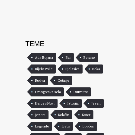
TEME
Ada Bojana
Bar
Berane
Bijelo Polje
Bjelasica
Boka
Budva
Cetinje
Crnogorska sela
Durmitor
Herceg Novi
Istorija
Jesen
Jezera
Kolašin
Kotor
Legende
Ljeto
Lovćen