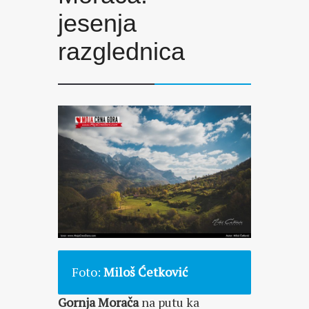
jesenja
razglednica
Foto:
Miloš Ćetković
Gornja Morača
na putu ka