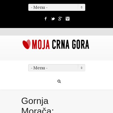
- Menu -
Facebook
Twitter
Google+
Instagram
- Menu -
Gornja
Morača: