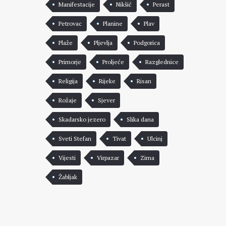
Manifestacije
Nikšić
Perast
Petrovac
Planine
Plav
Plaže
Pljevlja
Podgorica
Primorje
Proljeće
Razglednice
Religija
Rijeke
Risan
Rožaje
Sjever
Skadarsko jezero
Slika dana
Sveti Stefan
Tivat
Ulcinj
Vijesti
Virpazar
Zima
Žabljak