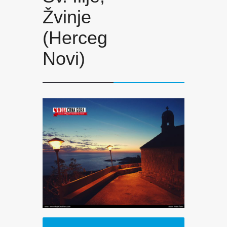
Žvinje
(Herceg
Novi)