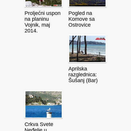
Proljećni uspon
Pogled na
na planinu
Komove sa
Vojnik, maj
Ostrovice
2014.
Aprilska
razglednica:
Šušanj (Bar)
Crkva Svete
Neđelje u