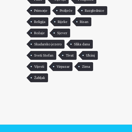
Primorje
Proljeće
Razglednice
Religija
Rijeke
Risan
Rožaje
Sjever
Skadarsko jezero
Slika dana
Sveti Stefan
Tivat
Ulcinj
Vijesti
Virpazar
Zima
Žabljak