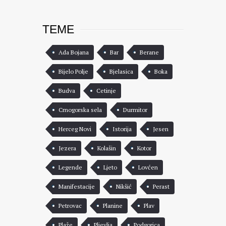
TEME
Ada Bojana
Bar
Berane
Bijelo Polje
Bjelasica
Boka
Budva
Cetinje
Crnogorska sela
Durmitor
Herceg Novi
Istorija
Jesen
Jezera
Kolašin
Kotor
Legende
Ljeto
Lovćen
Manifestacije
Nikšić
Perast
Petrovac
Planine
Plav
Plaže
Pljevlja
Podgorica