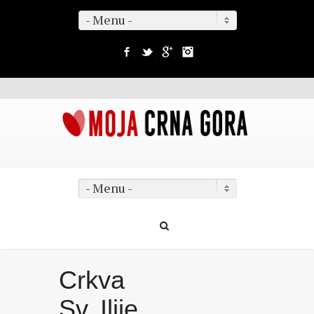
- Menu -
Facebook
Twitter
Google+
Instagram
- Menu -
Crkva
Sv. Ilije,