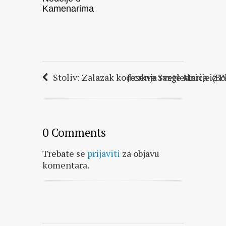
Kamenarima
Stoliv: Zalazak kod crkve Svete Marije (B
Jesenja razglednica iz P
0 Comments
Trebate se
prijaviti
za objavu
komentara.