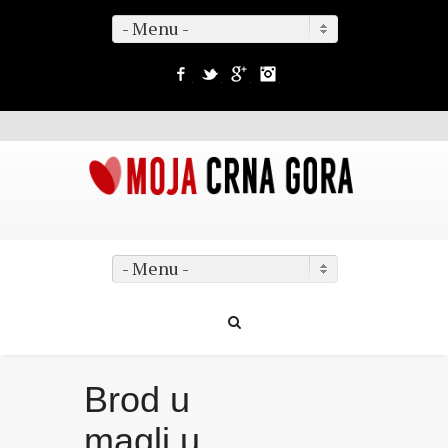
- Menu -
Facebook
Twitter
Google+
Instagram
- Menu -
Brod u
magli u