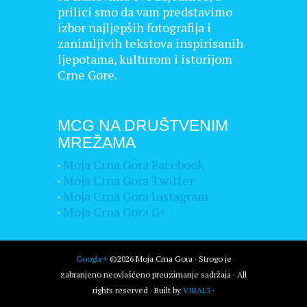
prilici smo da vam predstavimo
izbor najljepših fotografija i
zanimljivih tekstova inspirisanih
ljepotama, kulturom i istorijom
Crne Gore.
MCG NA DRUŠTVENIM
MREŽAMA
·
Moja Crna Gora Facebook
·
Moja Crna Gora Twitter
·
Moja Crna Gora Instagram
·
Moja Crna Gora G+
Google+
©2026 Moja Crna Gora · Strogo je
zabranjeno neovlašćeno preuzimanje sadržaja · All
rights reserved · Built by
VIRAL3
·