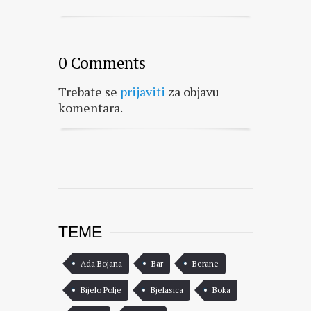
0 Comments
Trebate se
prijaviti
za objavu
komentara.
TEME
Ada Bojana
Bar
Berane
Bijelo Polje
Bjelasica
Boka