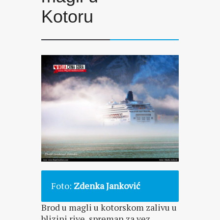
Kotoru
Foto:
Zdenka Janković
Brod u magli u kotorskom zalivu u
blizini rive, spreman za vez.