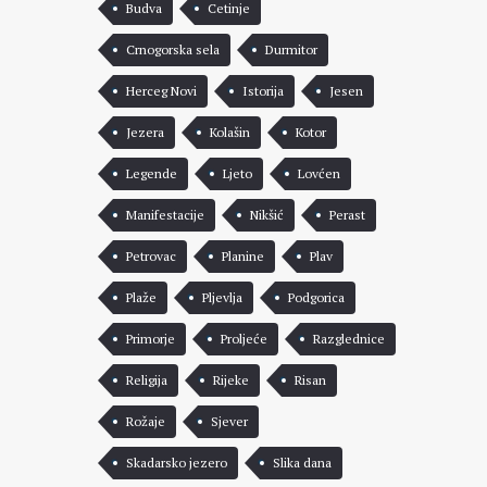
Budva
Cetinje
Crnogorska sela
Durmitor
Herceg Novi
Istorija
Jesen
Jezera
Kolašin
Kotor
Legende
Ljeto
Lovćen
Manifestacije
Nikšić
Perast
Petrovac
Planine
Plav
Plaže
Pljevlja
Podgorica
Primorje
Proljeće
Razglednice
Religija
Rijeke
Risan
Rožaje
Sjever
Skadarsko jezero
Slika dana