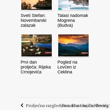
Sveti Stefan:
Talasi nadomak
Novembarski
Mogrena
zalazak
(Budva)
Prvi dan
Pogled na
proljeća: Rijeka
Lovćen iz
Crnojevića
Ceklina
Proljećna razglednica: Most na Đurđevića 
Ponoćna oluja u Herce