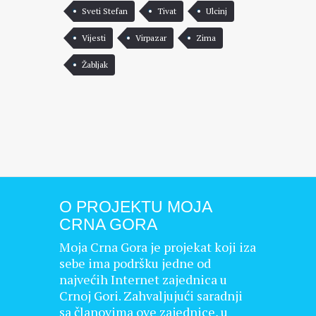
Sveti Stefan
Tivat
Ulcinj
Vijesti
Virpazar
Zima
Žabljak
O PROJEKTU MOJA
CRNA GORA
Moja Crna Gora je projekat koji iza
sebe ima podršku jedne od
najvećih Internet zajednica u
Crnoj Gori. Zahvaljujući saradnji
sa članovima ove zajednice, u