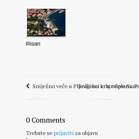
Risan
Sniježno veče u Pljevljima kraj crkve Sv. P
Sniježni vrhovi planine 
0 Comments
Trebate se
prijaviti
za objavu