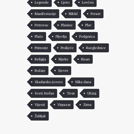
Legende
Ljeto
Lovćen
Manifestacije
Nikšić
Perast
Petrovac
Planine
Plav
Plaže
Pljevlja
Podgorica
Primorje
Proljeće
Razglednice
Religija
Rijeke
Risan
Rožaje
Sjever
Skadarsko jezero
Slika dana
Sveti Stefan
Tivat
Ulcinj
Vijesti
Virpazar
Zima
Žabljak