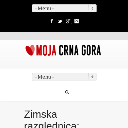
- Menu -
Facebook
Twitter
Google+
Instagram
- Menu -
Zimska
razglednica: