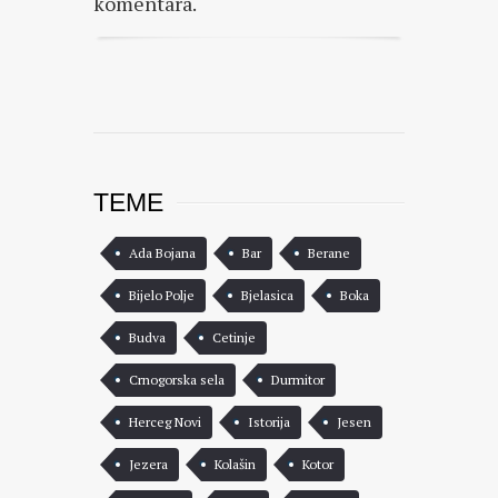
komentara.
TEME
Ada Bojana
Bar
Berane
Bijelo Polje
Bjelasica
Boka
Budva
Cetinje
Crnogorska sela
Durmitor
Herceg Novi
Istorija
Jesen
Jezera
Kolašin
Kotor