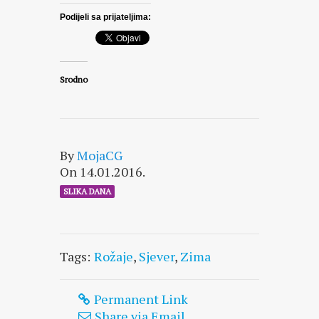
Podijeli sa prijateljima:
Srodno
By
MojaCG
On 14.01.2016.
SLIKA DANA
Tags:
Rožaje
,
Sjever
,
Zima
Permanent Link
Share via Email