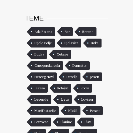
TEME
Ada Bojana
Bar
Berane
Bijelo Polje
Bjelasica
Boka
Budva
Cetinje
Crnogorska sela
Durmitor
Herceg Novi
Istorija
Jesen
Jezera
Kolašin
Kotor
Legende
Ljeto
Lovćen
Manifestacije
Nikšić
Perast
Petrovac
Planine
Plav