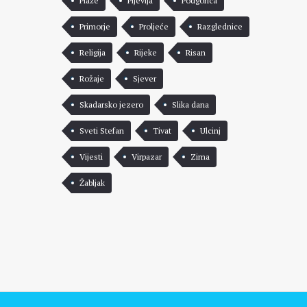
Plaže
Pljevlja
Podgorica
Primorje
Proljeće
Razglednice
Religija
Rijeke
Risan
Rožaje
Sjever
Skadarsko jezero
Slika dana
Sveti Stefan
Tivat
Ulcinj
Vijesti
Virpazar
Zima
Žabljak