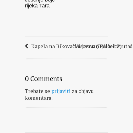
rijeka Tara
Kapela na Bikovači u jesen (Bjelasica)
Visoravan Pišče i Pruta
0 Comments
Trebate se
prijaviti
za objavu
komentara.