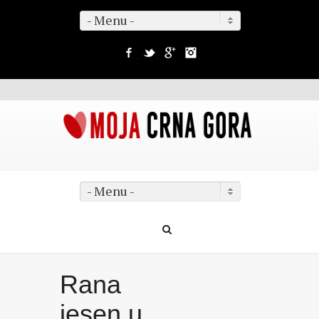
- Menu -
Facebook
Twitter
Google+
Instagram
- Menu -
Rana
jesen u