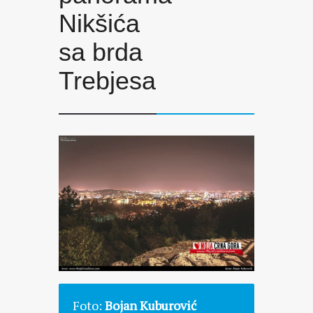
Nikšića
sa brda
Trebjesa
Foto:
Bojan Kuburović