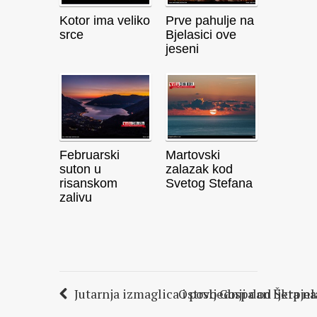
Kotor ima veliko
Prve pahulje na
srce
Bjelasici ove
jeseni
Februarski
Martovski
suton u
zalazak kod
risanskom
Svetog Stefana
zalivu
Jutarnja izmaglica i posljednji dan ljeta n
Ostrvo Gospa od Škrpjela