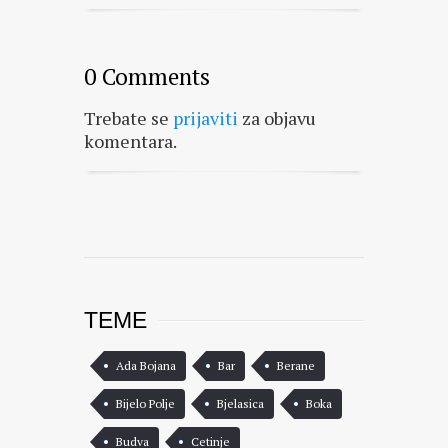
0 Comments
Trebate se
prijaviti
za objavu
komentara.
TEME
Ada Bojana
Bar
Berane
Bijelo Polje
Bjelasica
Boka
Budva
Cetinje