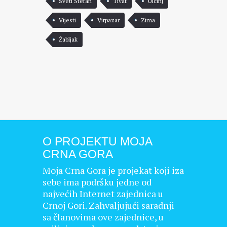
Sveti Stefan
Tivat
Ulcinj
Vijesti
Virpazar
Zima
Žabljak
O PROJEKTU MOJA
CRNA GORA
Moja Crna Gora je projekat koji iza
sebe ima podršku jedne od
najvećih Internet zajednica u
Crnoj Gori. Zahvaljujući saradnji
sa članovima ove zajednice, u