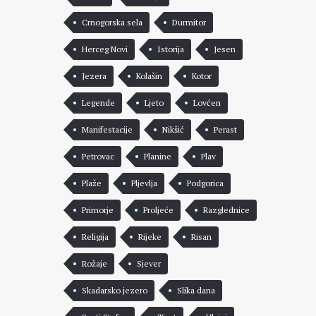
Crnogorska sela
Durmitor
Herceg Novi
Istorija
Jesen
Jezera
Kolašin
Kotor
Legende
Ljeto
Lovćen
Manifestacije
Nikšić
Perast
Petrovac
Planine
Plav
Plaže
Pljevlja
Podgorica
Primorje
Proljeće
Razglednice
Religija
Rijeke
Risan
Rožaje
Sjever
Skadarsko jezero
Slika dana