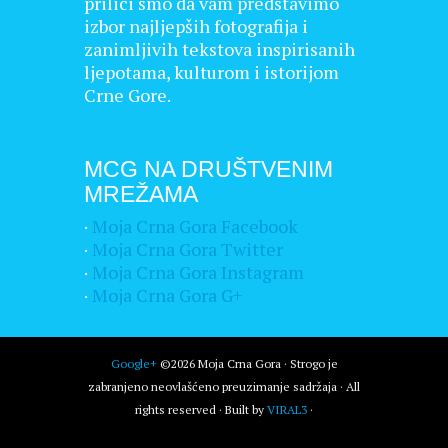
prilici smo da vam predstavimo
izbor najljepših fotografija i
zanimljivih tekstova inspirisanih
ljepotama, kulturom i istorijom
Crne Gore.
MCG NA DRUŠTVENIM
MREŽAMA
·
Moja Crna Gora Facebook
·
Moja Crna Gora Twitter
·
Moja Crna Gora Instagram
·
Moja Crna Gora G+
Google+
©2026 Moja Crna Gora · Strogo je
zabranjeno neovlašćeno preuzimanje sadržaja · All
rights reserved · Built by
VIRAL3
·