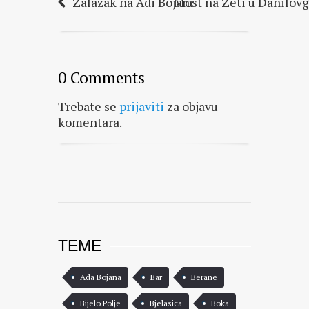
Zalazak na Adi Bojani
Most na Zeti u Danilov
0 Comments
Trebate se
prijaviti
za objavu
komentara.
TEME
Ada Bojana
Bar
Berane
Bijelo Polje
Bjelasica
Boka