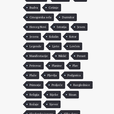
Budva
Cetinje
Crnogorska sela
Durmitor
Herceg Novi
Istorija
Jesen
Jezera
Kolašin
Kotor
Legende
Ljeto
Lovćen
Manifestacije
Nikšić
Perast
Petrovac
Planine
Plav
Plaže
Pljevlja
Podgorica
Primorje
Proljeće
Razglednice
Religija
Rijeke
Risan
Rožaje
Sjever
Skadarsko jezero
Slika dana