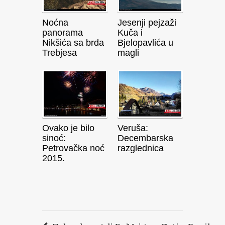
Noćna
Jesenji pejzaži
panorama
Kuča i
Nikšića sa brda
Bjelopavlića u
Trebjesa
magli
Ovako je bilo
Veruša:
sinoć:
Decembarska
Petrovačka noć
razglednica
2015.