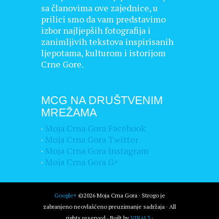
sa članovima ove zajednice, u
prilici smo da vam predstavimo
izbor najljepših fotografija i
zanimljivih tekstova inspirisanih
ljepotama, kulturom i istorijom
Crne Gore.
MCG NA DRUŠTVENIM
MREŽAMA
·
Moja Crna Gora Facebook
·
Moja Crna Gora Twitter
·
Moja Crna Gora Instagram
·
Moja Crna Gora G+
Google+
©2026 Moja Crna Gora · Strogo je
zabranjeno neovlašćeno preuzimanje sadržaja · All
rights reserved · Built by
VIRAL3
·