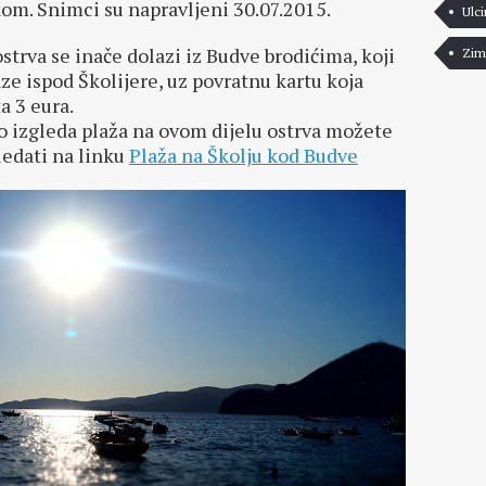
om. Snimci su napravljeni 30.07.2015.
Ulci
strva se inače dolazi iz Budve brodićima, koji
Zim
ze ispod Školijere, uz povratnu kartu koja
a 3 eura.
 izgleda plaža na ovom dijelu ostrva možete
edati na linku
Plaža na Školju kod Budve