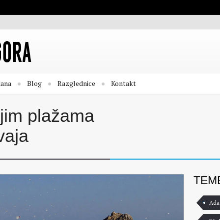
dana
Blog
Razglednice
Kontakt
ljim plažama
vaja
TEM
Ada