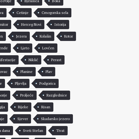
lo Polje
Bjelasica
Boka
va
Cetinje
Crnogorska sela
mitor
Herceg Novi
Istorija
en
Jezera
Kolašin
Kotor
ende
Ljeto
Lovćen
ifestacije
Nikšić
Perast
rovac
Planine
Plav
že
Pljevlja
Podgorica
morje
Proljeće
Razglednice
gija
Rijeke
Risan
aje
Sjever
Skadarsko jezero
a dana
Sveti Stefan
Tivat