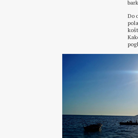
bark
Do o
pola
košt
Kako
pogl