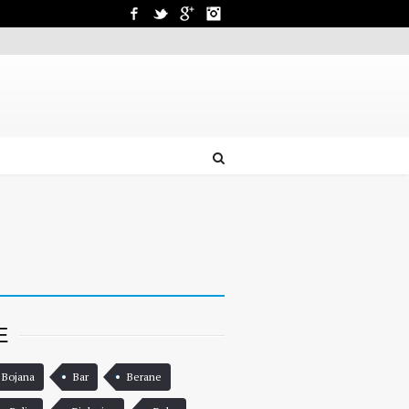
Facebook
Twitter
Google+
Instagram
E
 Bojana
Bar
Berane