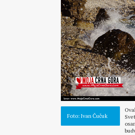
Ovak
Foto: Ivan Čučuk
Svet
osam
bud