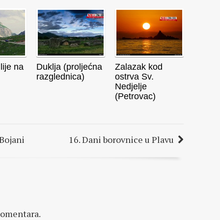
lije na
Duklja (proljećna
Zalazak kod
razglednica)
ostrva Sv.
Nedjelje
(Petrovac)
Bojani
16. Dani borovnice u Plavu
komentara.