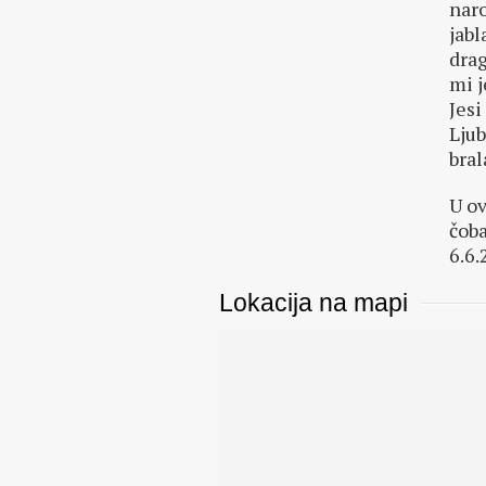
naro
jabl
drag
mi j
Jesi
Ljub
bral
U ov
čoba
6.6.
Lokacija na mapi