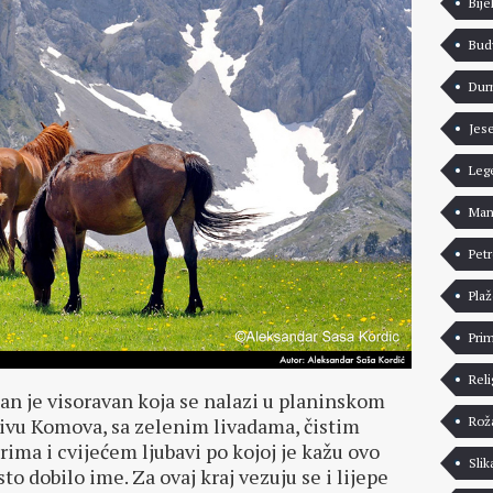
Bije
Bud
Dur
Jes
Leg
Man
Pet
Pla
Pri
Reli
an je visoravan koja se nalazi u planinskom
Rož
ivu Komova, sa zelenim livadama, čistim
rima i cvijećem ljubavi po kojoj je kažu ovo
Slik
to dobilo ime. Za ovaj kraj vezuju se i lijepe