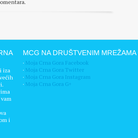
komentara.
RNA
MCG NA DRUŠTVENIM MREŽAMA
·
Moja Crna Gora Facebook
·
Moja Crna Gora Twitter
i iza
·
Moja Crna Gora Instagram
većih
·
Moja Crna Gora G+
i.
vima
a vam
ova
rom i