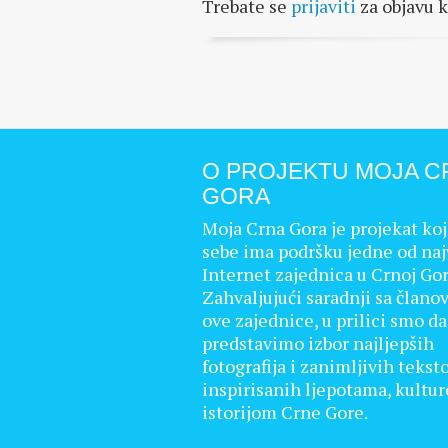
Trebate se
prijaviti
za objavu 
O PROJEKTU MOJA C
GORA
Moja Crna Gora je projekat koj
sebe ima podršku jedne od naj
Internet zajednica u Crnoj Gor
Zahvaljujući saradnji sa člano
ove zajednice, u prilici smo d
predstavimo izbor najljepših
fotografija i zanimljivih tekst
inspirisanih ljepotama, kultu
istorijom Crne Gore.