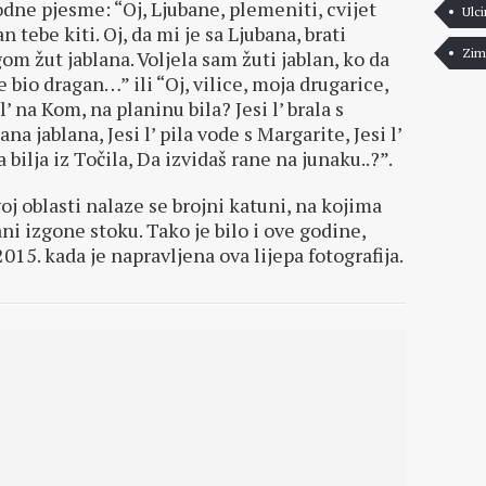
dne pjesme: “Oj, Ljubane, plemeniti, cvijet
Ulci
an tebe kiti. Oj, da mi je sa Ljubana, brati
Zim
om žut jablana. Voljela sam žuti jablan, ko da
e bio dragan…” ili “Oj, vilice, moja drugarice,
 l’ na Kom, na planinu bila? Jesi l’ brala s
ana jablana, Jesi l’ pila vode s Margarite, Jesi l’
a bilja iz Točila, Da izvidaš rane na junaku..?”.
oj oblasti nalaze se brojni katuni, na kojima
ni izgone stoku. Tako je bilo i ove godine,
2015. kada je napravljena ova lijepa fotografija.