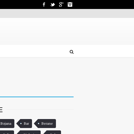
Facebook
Twitter
Google+
Instagram
E
 Bojana
Bar
Berane