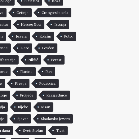
lo Polje
Bjelasica
Boka
va
Cetinje
Crnogorska sela
mitor
Herceg Novi
Istorija
en
Jezera
Kolašin
Kotor
ende
Ljeto
Lovćen
ifestacije
Nikšić
Perast
rovac
Planine
Plav
že
Pljevlja
Podgorica
morje
Proljeće
Razglednice
gija
Rijeke
Risan
aje
Sjever
Skadarsko jezero
a dana
Sveti Stefan
Tivat