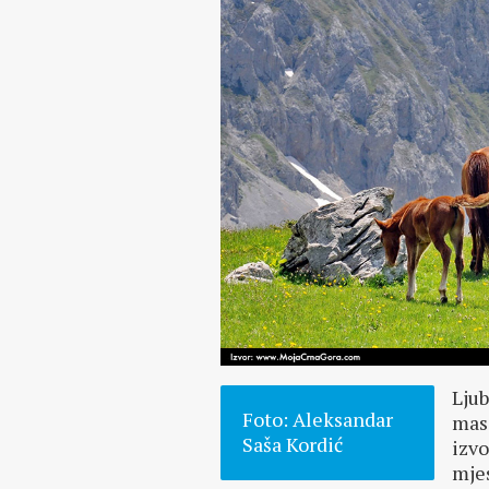
Ljub
Foto: Aleksandar
mas
Saša Kordić
izvo
mjes