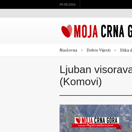
09.08.2026.
Naslovna
Dobre Vijesti
Slika 
Ljuban visorava
(Komovi)