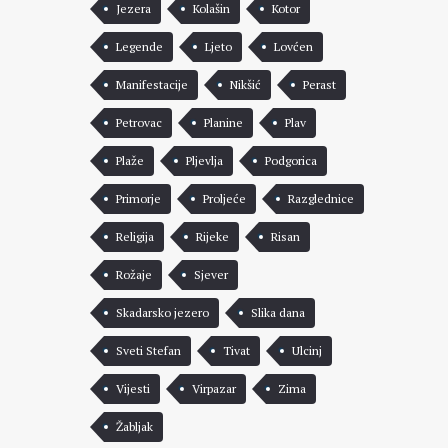
Jezera
Kolašin
Kotor
Legende
Ljeto
Lovćen
Manifestacije
Nikšić
Perast
Petrovac
Planine
Plav
Plaže
Pljevlja
Podgorica
Primorje
Proljeće
Razglednice
Religija
Rijeke
Risan
Rožaje
Sjever
Skadarsko jezero
Slika dana
Sveti Stefan
Tivat
Ulcinj
Vijesti
Virpazar
Zima
Žabljak