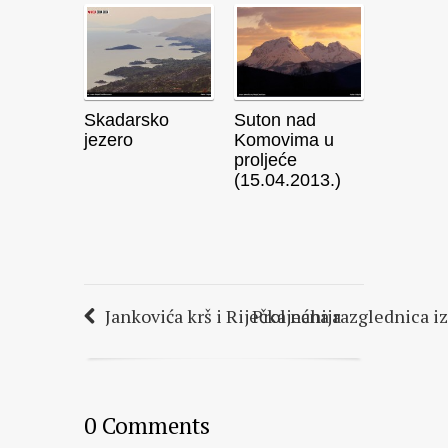
Skadarsko
Suton nad
jezero
Komovima u
proljeće
(15.04.2013.)
Jankovića krš i Riječka nahija
Proljećna razglednica i
0 Comments