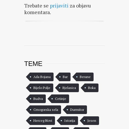
Trebate se
prijaviti
za objavu
komentara.
TEME
Ada Bojana
Bar
Berane
Bijelo Polje
Bjelasica
Boka
Budva
Cetinje
Crnogorska sela
Durmitor
Herceg Novi
Istorija
Jesen