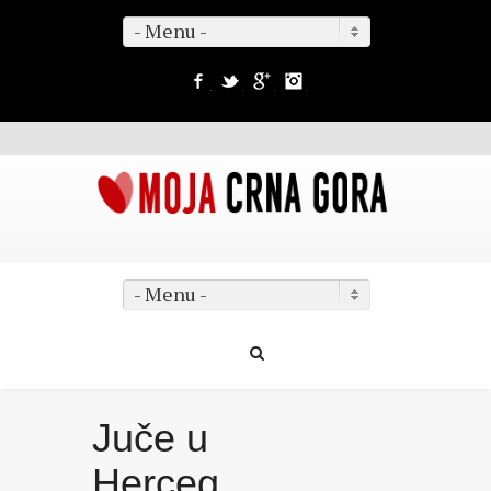
- Menu -
Facebook
Twitter
Google+
Instagram
- Menu -
Juče u
Herceg