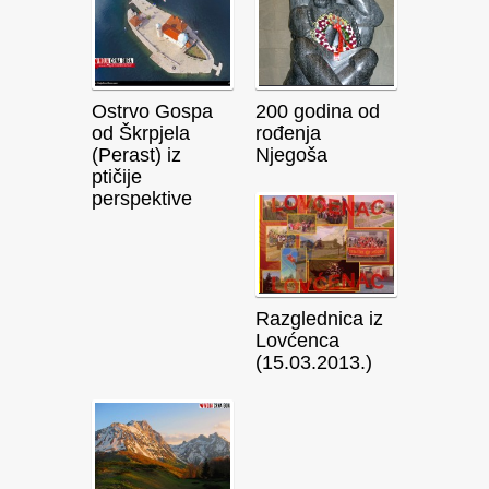
Ostrvo Gospa
200 godina od
od Škrpjela
rođenja
(Perast) iz
Njegoša
ptičije
perspektive
Razglednica iz
Lovćenca
(15.03.2013.)