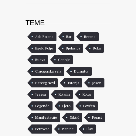
TEME
Ada Bojana
Bar
Berane
Bijelo Polje
Bjelasica
Boka
Budva
Cetinje
Crnogorska sela
Durmitor
Herceg Novi
Istorija
Jesen
Jezera
Kolašin
Kotor
Legende
Ljeto
Lovćen
Manifestacije
Nikšić
Perast
Petrovac
Planine
Plav