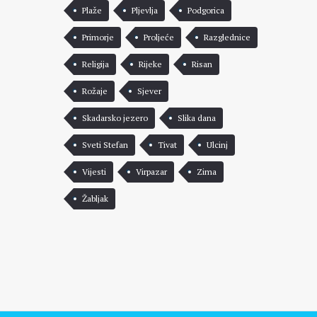
Plaže
Pljevlja
Podgorica
Primorje
Proljeće
Razglednice
Religija
Rijeke
Risan
Rožaje
Sjever
Skadarsko jezero
Slika dana
Sveti Stefan
Tivat
Ulcinj
Vijesti
Virpazar
Zima
Žabljak