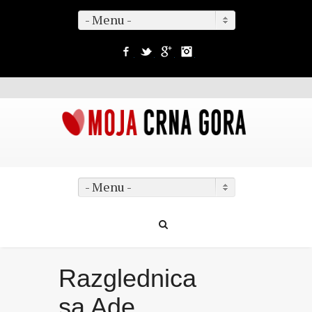
- Menu -
Facebook
Twitter
Google+
Instagram
- Menu -
Razglednica
sa Ade