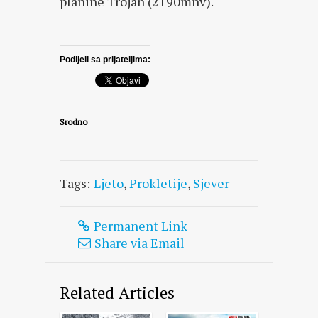
planine Trojan (2190mnv).
Podijeli sa prijateljima:
Srodno
Tags:
Ljeto
,
Prokletije
,
Sjever
Permanent Link
Share via Email
Related Articles