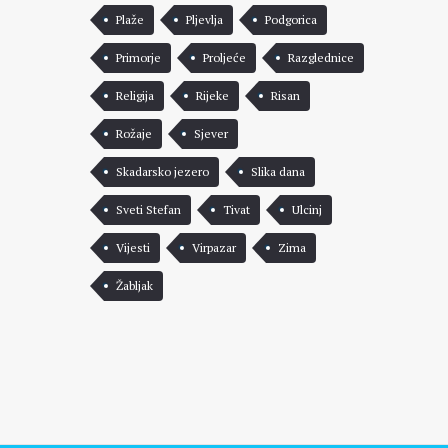
Plaže
Pljevlja
Podgorica
Primorje
Proljeće
Razglednice
Religija
Rijeke
Risan
Rožaje
Sjever
Skadarsko jezero
Slika dana
Sveti Stefan
Tivat
Ulcinj
Vijesti
Virpazar
Zima
Žabljak