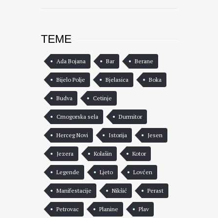
TEME
Ada Bojana
Bar
Berane
Bijelo Polje
Bjelasica
Boka
Budva
Cetinje
Crnogorska sela
Durmitor
Herceg Novi
Istorija
Jesen
Jezera
Kolašin
Kotor
Legende
Ljeto
Lovćen
Manifestacije
Nikšić
Perast
Petrovac
Planine
Plav