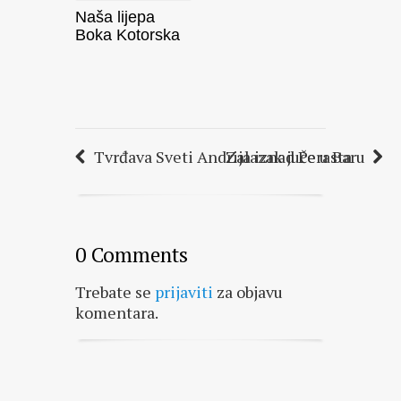
Naša lijepa
Boka Kotorska
Tvrđava Sveti Andrija iznad Perasta
Zalazak juče u Baru
0 Comments
Trebate se
prijaviti
za objavu
komentara.