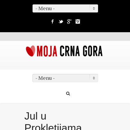
- Menu -
Facebook
Twitter
Google+
Instagram
- Menu -
Jul u
Prokletijama