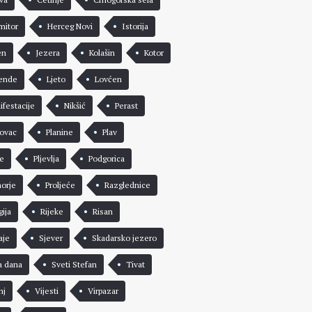
mitor
Herceg Novi
Istorija
en
Jezera
Kolašin
Kotor
ende
Ljeto
Lovćen
ifestacije
Nikšić
Perast
rovac
Planine
Plav
že
Pljevlja
Podgorica
morje
Proljeće
Razglednice
gija
Rijeke
Risan
aje
Sjever
Skadarsko jezero
a dana
Sveti Stefan
Tivat
nj
Vijesti
Virpazar