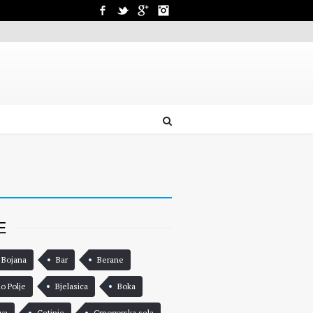
Facebook
Twitter
Google+
Instagram
E
 Bojana
Bar
Berane
lo Polje
Bjelasica
Boka
va
Cetinje
Crnogorska sela