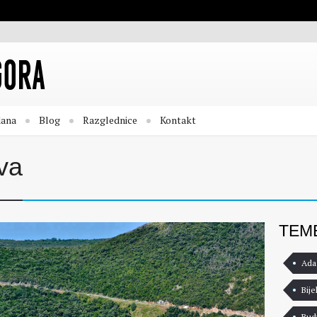
dana
Blog
Razglednice
Kontakt
va
TEM
Ada
Bije
Bud