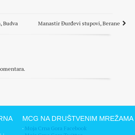
a, Budva
Manastir Đurđevi stupovi, Berane
komentara.
RNA
MCG NA DRUŠTVENIM MREŽAMA
·
Moja Crna Gora Facebook
·
Moja Crna Gora Twitter