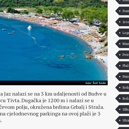
Dur
Jes
Leg
Man
Pet
Pla
Pri
Reli
a Jaz nalazi se na 3 km udaljenosti od Budve u
Rož
cu Tivta. Dugačka je 1200 m i nalazi se u
evom polju, okružena brdima Grbalj i Straža.
Slik
na cjelodnevnog parkinga na ovoj plaži je 3
.
Ulci