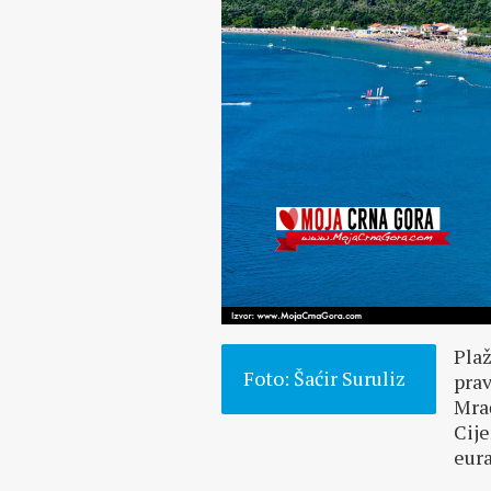
Plaž
Foto: Šaćir Suruliz
prav
Mrač
Cije
eura