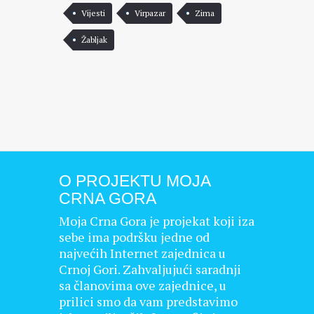
Vijesti
Virpazar
Zima
Žabljak
O PROJEKTU MOJA
CRNA GORA
Moja Crna Gora je projekat koji iza
sebe ima podršku jedne od
najvećih Internet zajednica u
Crnoj Gori. Zahvaljujući saradnji
sa članovima ove zajednice, u
prilici smo da vam predstavimo