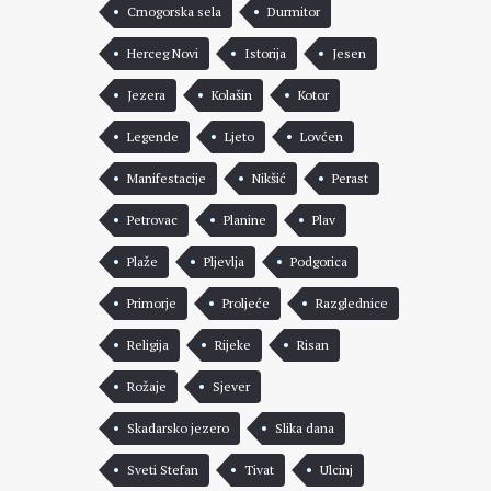
Crnogorska sela
Durmitor
Herceg Novi
Istorija
Jesen
Jezera
Kolašin
Kotor
Legende
Ljeto
Lovćen
Manifestacije
Nikšić
Perast
Petrovac
Planine
Plav
Plaže
Pljevlja
Podgorica
Primorje
Proljeće
Razglednice
Religija
Rijeke
Risan
Rožaje
Sjever
Skadarsko jezero
Slika dana
Sveti Stefan
Tivat
Ulcinj