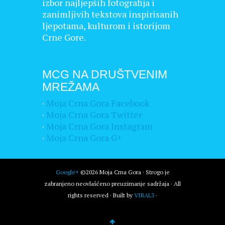
izbor najljepših fotografija i
zanimljivih tekstova inspirisanih
ljepotama, kulturom i istorijom
Crne Gore.
MCG NA DRUŠTVENIM
MREŽAMA
·
Moja Crna Gora Facebook
·
Moja Crna Gora Twitter
·
Moja Crna Gora Instagram
·
Moja Crna Gora G+
Google+
©2026 Moja Crna Gora · Strogo je
zabranjeno neovlašćeno preuzimanje sadržaja · All
rights reserved · Built by
VIRAL3
·