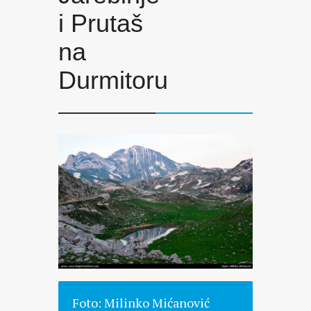
i Prutaš
na
Durmitoru
Foto: Milinko Mićanović