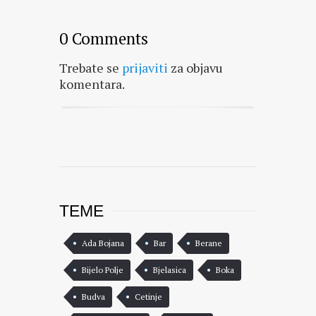
0 Comments
Trebate se
prijaviti
za objavu
komentara.
TEME
Ada Bojana
Bar
Berane
Bijelo Polje
Bjelasica
Boka
Budva
Cetinje