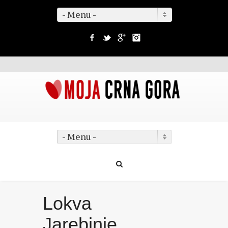
- Menu -
Facebook
Twitter
Google+
Instagram
- Menu -
Lokva
Jarebinje