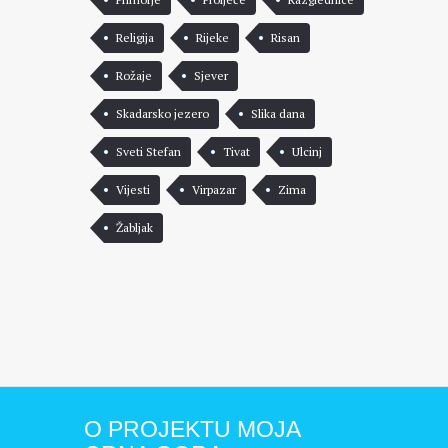
Religija
Rijeke
Risan
Rožaje
Sjever
Skadarsko jezero
Slika dana
Sveti Stefan
Tivat
Ulcinj
Vijesti
Virpazar
Zima
Žabljak
O PROJEKTU MOJA