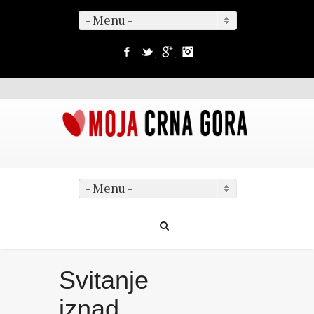
- Menu -
Facebook
Twitter
Google+
Instagram
- Menu -
Svitanje
iznad