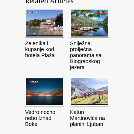
Related Articles
Zelenika i
Sniježna
kupanje kod
proljećna
hotela Plaža
panorama sa
Biogradskog
jezera
Vedro noćno
Katun
nebo iznad
Martinovića na
Boke
planini Ljuban