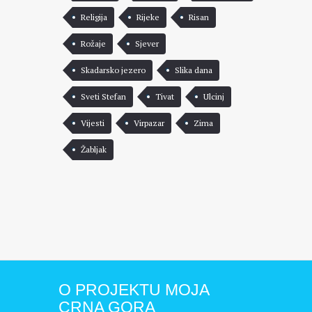
Religija
Rijeke
Risan
Rožaje
Sjever
Skadarsko jezero
Slika dana
Sveti Stefan
Tivat
Ulcinj
Vijesti
Virpazar
Zima
Žabljak
O PROJEKTU MOJA
CRNA GORA