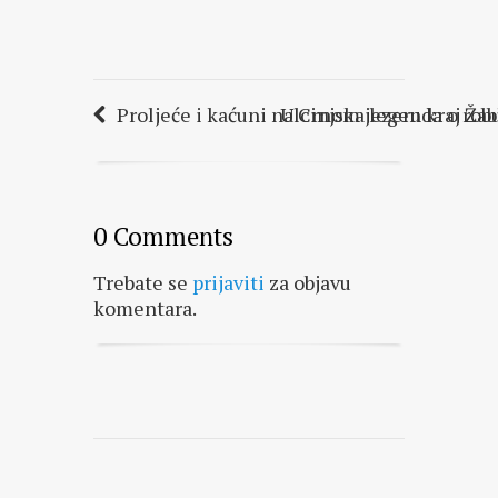
Proljeće i kaćuni na Crnom jezeru kraj Žab
Ulcinjska legenda o rob
0 Comments
Trebate se
prijaviti
za objavu
komentara.