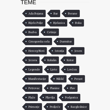
TEME
Ada Bojana
Bar
Berane
Bijelo Polje
Bjelasica
Boka
Budva
Cetinje
Crnogorska sela
Durmitor
Herceg Novi
Istorija
Jesen
Jezera
Kolašin
Kotor
Legende
Ljeto
Lovćen
Manifestacije
Nikšić
Perast
Petrovac
Planine
Plav
Plaže
Pljevlja
Podgorica
Primorje
Proljeće
Razglednice