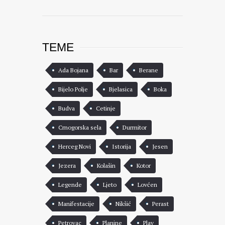
TEME
Ada Bojana
Bar
Berane
Bijelo Polje
Bjelasica
Boka
Budva
Cetinje
Crnogorska sela
Durmitor
Herceg Novi
Istorija
Jesen
Jezera
Kolašin
Kotor
Legende
Ljeto
Lovćen
Manifestacije
Nikšić
Perast
Petrovac
Planine
Plav