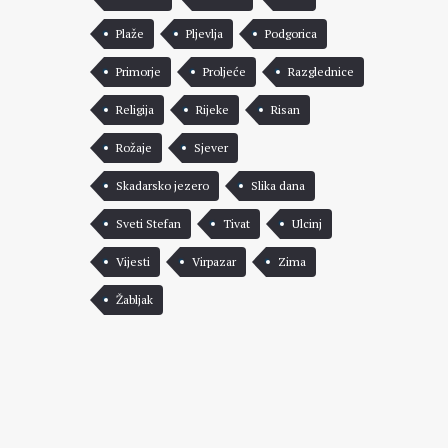
Plaže
Pljevlja
Podgorica
Primorje
Proljeće
Razglednice
Religija
Rijeke
Risan
Rožaje
Sjever
Skadarsko jezero
Slika dana
Sveti Stefan
Tivat
Ulcinj
Vijesti
Virpazar
Zima
Žabljak