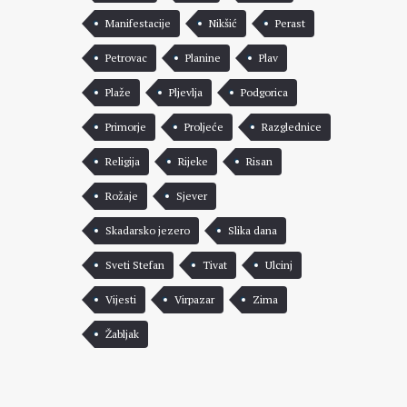
Manifestacije
Nikšić
Perast
Petrovac
Planine
Plav
Plaže
Pljevlja
Podgorica
Primorje
Proljeće
Razglednice
Religija
Rijeke
Risan
Rožaje
Sjever
Skadarsko jezero
Slika dana
Sveti Stefan
Tivat
Ulcinj
Vijesti
Virpazar
Zima
Žabljak