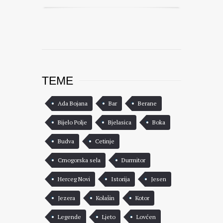
TEME
Ada Bojana
Bar
Berane
Bijelo Polje
Bjelasica
Boka
Budva
Cetinje
Crnogorska sela
Durmitor
Herceg Novi
Istorija
Jesen
Jezera
Kolašin
Kotor
Legende
Ljeto
Lovćen