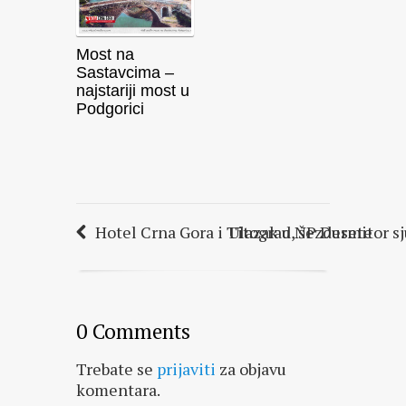
Most na
Sastavcima –
najstariji most u
Podgorici
Hotel Crna Gora i Titograd, šezdesete
Ulazak u NP Durmitor sju
0 Comments
Trebate se
prijaviti
za objavu
komentara.