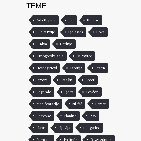
TEME
Ada Bojana
Bar
Berane
Bijelo Polje
Bjelasica
Boka
Budva
Cetinje
Crnogorska sela
Durmitor
Herceg Novi
Istorija
Jesen
Jezera
Kolašin
Kotor
Legende
Ljeto
Lovćen
Manifestacije
Nikšić
Perast
Petrovac
Planine
Plav
Plaže
Pljevlja
Podgorica
Primorje
Proljeće
Razglednice