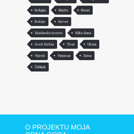
Religija
Rijeke
Risan
Rožaje
Sjever
Skadarsko jezero
Slika dana
Sveti Stefan
Tivat
Ulcinj
Vijesti
Virpazar
Zima
Žabljak
O PROJEKTU MOJA