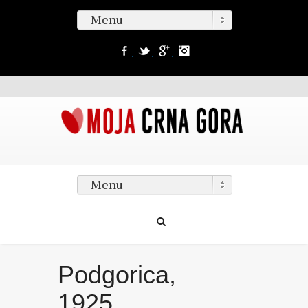
- Menu -
Facebook
Twitter
Google+
Instagram
- Menu -
Podgorica,
1925