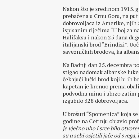
Nakon što je sredinom 1915. g
prebačena u Crnu Goru, na put 
dobrovoljaca iz Amerike, njih 
ispisanim riječima “U boj za n
Halifaksu i nakon 25 dana duge
italijanski brod “Brindizi”. Uo
savezničkih brodova, ka albans
Na Badnji dan 25. decembra po 
stigao nadomak albanske luke 
čekajući lučki brod koji bi ih
kapetan je krenuo prema obali,
podvodnu minu i ubrzo zatim po
izgubilo 328 dobrovoljaca.
U brošuri “Spomenica” koja se 
godine na Cetinju objavio prof
je vječno uho i srce bilo otvor
su u sebi osjetili jače od svega,