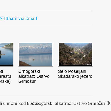
Share via Email
ti
Crnogorski
Selo Poseljani
erastu
alkatraz: Ostrvo
Skadarsko jezero
rska)
Grmožur
di u moru kod Budve
Crnogorski alkatraz: Ostrvo Grmožur