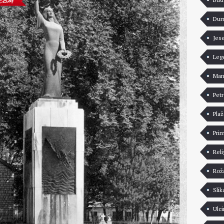
Dur
Jes
Leg
Man
Pet
Pla
Pri
Reli
Rož
Slik
Ulci