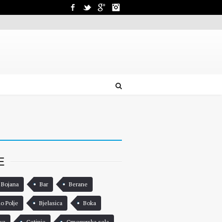
Facebook
Twitter
Google+
Instagram
E
 Bojana
Bar
Berane
lo Polje
Bjelasica
Boka
va
Cetinje
Crnogorska sela