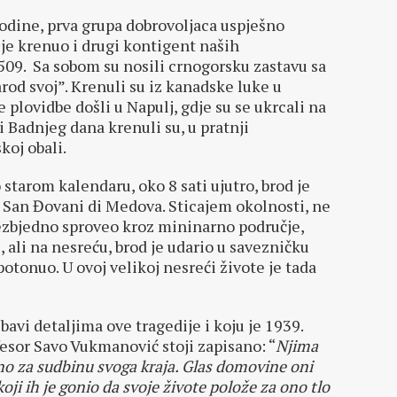
odine, prva grupa dobrovoljaca uspješno
je krenuo i drugi kontigent naših
509. Sa sobom su nosili crnogorsku zastavu sa
arod svoj”. Krenuli su iz kanadske luke u
 plovidbe došli u Napulj, gdje su se ukrcali na
či Badnjeg dana krenuli su, u pratnji
koj obali.
starom kalendaru, oko 8 sati ujutro, brod je
San Đovani di Medova. Sticajem okolnosti, ne
 bezbjedno sproveo kroz mininarno područje,
 ali na nesreću, brod je udario u savezničku
tonuo. U ovoj velikoj nesreći živote je tada
bavi detaljima ove tragedije i koju je 1939.
esor Savo Vukmanović stoji zapisano: “
Njima
eno za sudbinu svoga kraja. Glas domovine oni
 koji ih je gonio da svoje živote polože za ono tlo