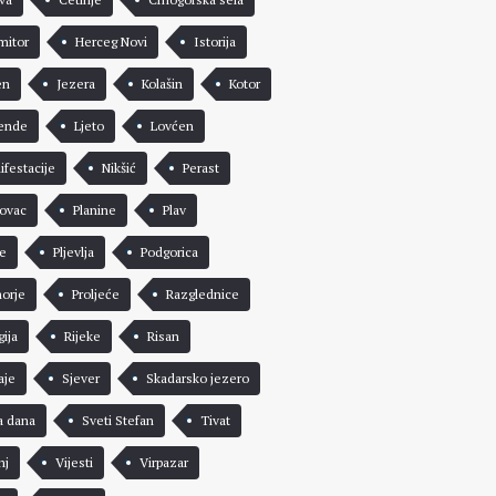
mitor
Herceg Novi
Istorija
en
Jezera
Kolašin
Kotor
ende
Ljeto
Lovćen
ifestacije
Nikšić
Perast
rovac
Planine
Plav
že
Pljevlja
Podgorica
morje
Proljeće
Razglednice
gija
Rijeke
Risan
aje
Sjever
Skadarsko jezero
a dana
Sveti Stefan
Tivat
nj
Vijesti
Virpazar