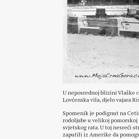
U neposrednoj blizini Vlaške 
Lovćenska vila, djelo vajara Ris
Spomenik je podignut na Cetin
rodoljube u velikoj pomorskoj 
svjetskog rata. U toj nesreći st
zaputili iz Amerike da pomogn