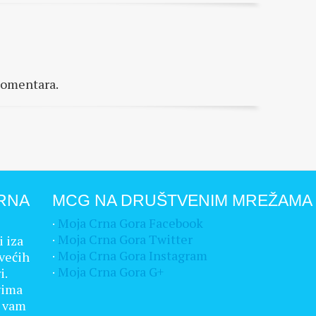
komentara.
RNA
MCG NA DRUŠTVENIM MREŽAMA
·
Moja Crna Gora Facebook
·
Moja Crna Gora Twitter
i iza
·
Moja Crna Gora Instagram
većih
·
Moja Crna Gora G+
i.
vima
a vam