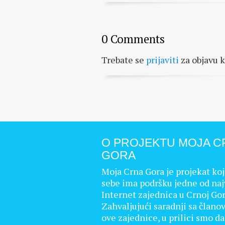
0 Comments
Trebate se
prijaviti
za objavu 
O PROJEKTU MOJA C
GORA
Moja Crna Gora je projekat koj
sebe ima podršku jedne od naj
Internet zajednica u Crnoj Gor
Zahvaljujući saradnji sa člano
ove zajednice, u prilici smo d