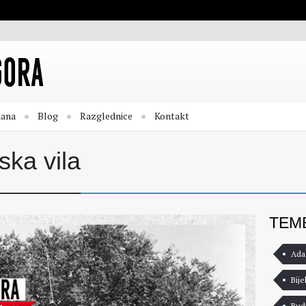
dana
Blog
Razglednice
Kontakt
ska vila
TEM
Ada
Bije
Bud