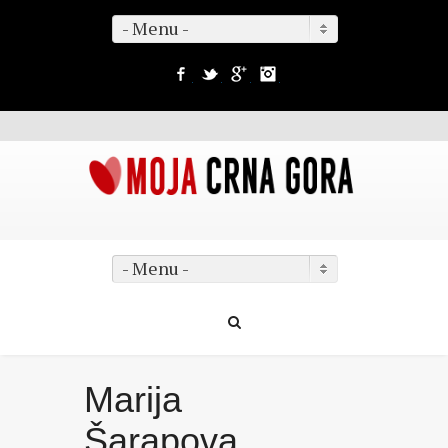
- Menu -
Facebook
Twitter
Google+
Instagram
- Menu -
Marija
Šarapova