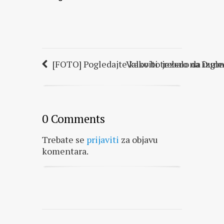
[FOTO] Pogledajte kako bi trebalo da izgle
Valovito jezero na Durmi
0 Comments
Trebate se
prijaviti
za objavu
komentara.