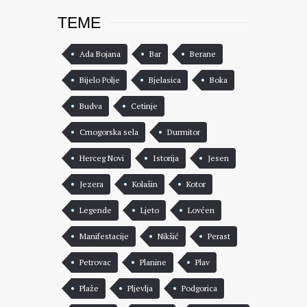
TEME
Ada Bojana
Bar
Berane
Bijelo Polje
Bjelasica
Boka
Budva
Cetinje
Crnogorska sela
Durmitor
Herceg Novi
Istorija
Jesen
Jezera
Kolašin
Kotor
Legende
Ljeto
Lovćen
Manifestacije
Nikšić
Perast
Petrovac
Planine
Plav
Plaže
Pljevlja
Podgorica