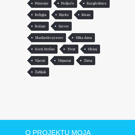
Primorje
Proljeće
Razglednice
Religija
Rijeke
Risan
Rožaje
Sjever
Skadarsko jezero
Slika dana
Sveti Stefan
Tivat
Ulcinj
Vijesti
Virpazar
Zima
Žabljak
O PROJEKTU MOJA