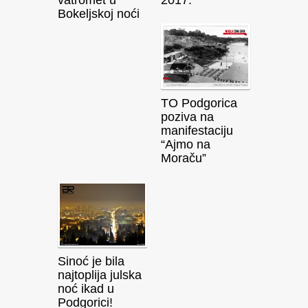
Bokeljskoj noći
TO Podgorica
poziva na
manifestaciju
“Ajmo na
Moraču”
Sinoć je bila
najtoplija julska
noć ikad u
Podgorici!