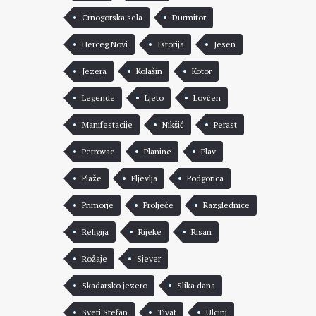
Crnogorska sela
Durmitor
Herceg Novi
Istorija
Jesen
Jezera
Kolašin
Kotor
Legende
Ljeto
Lovćen
Manifestacije
Nikšić
Perast
Petrovac
Planine
Plav
Plaže
Pljevlja
Podgorica
Primorje
Proljeće
Razglednice
Religija
Rijeke
Risan
Rožaje
Sjever
Skadarsko jezero
Slika dana
Sveti Stefan
Tivat
Ulcinj