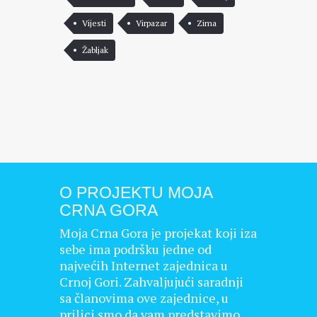
Vijesti
Virpazar
Zima
Žabljak
O PROJEKTU MOJA
CRNA GORA
Moja Crna Gora je projekat koji iza
sebe ima podršku jedne od
najvećih Internet zajednica u
Crnoj Gori. Zahvaljujući saradnji
sa članovima ove zajednice, u
prilici smo da vam predstavimo