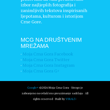
izbor najljepših fotografija i
zanimljivih tekstova inspirisanih
ljepotama, kulturom i istorijom
Crne Gore.
MCG NA DRUŠTVENIM
MREŽAMA
·
Moja Crna Gora Facebook
·
Moja Crna Gora Twitter
·
Moja Crna Gora Instagram
·
Moja Crna Gora G+
Google+
©2026 Moja Crna Gora · Strogo je
zabranjeno neovlašćeno preuzimanje sadržaja · All
rights reserved · Built by
VIRAL3
·