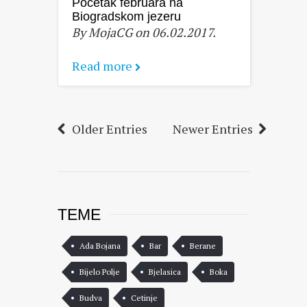
Početak februara na
Biogradskom jezeru
By MojaCG on 06.02.2017.
Read more
Older Entries
Newer Entries
TEME
Ada Bojana
Bar
Berane
Bijelo Polje
Bjelasica
Boka
Budva
Cetinje