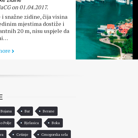
ke zidine
aCG on 01.04.2017.
 i snažne zidine, čija visina
edinim mjestima dostiže i
ntnih 20 m, nisu uspjele da
ni…
more
E
 Bojana
Bar
Berane
lo Polje
Bjelasica
Boka
va
Cetinje
Crnogorska sela