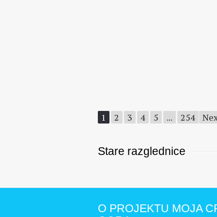
1
2
3
4
5
...
254
Nex
Stare razglednice
O PROJEKTU MOJA C