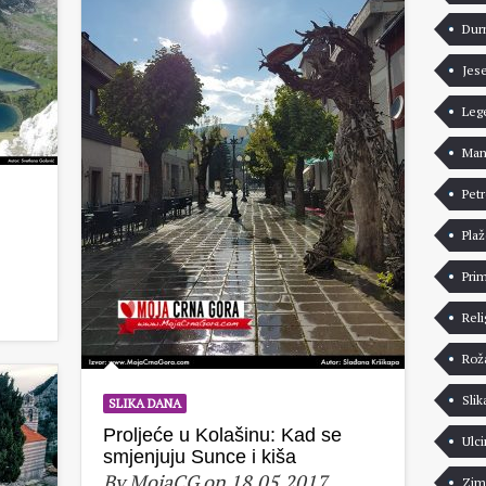
Dur
Jes
Leg
Man
Pet
Pla
Pri
Reli
Rož
Slik
SLIKA DANA
Proljeće u Kolašinu: Kad se
Ulci
smjenjuju Sunce i kiša
By MojaCG on 18.05.2017.
Zim