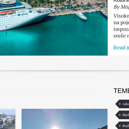
Kotors
By Moj
Visoke
na poj
impoza
sruše 
Read 
TEM
Ada
Bije
Bud