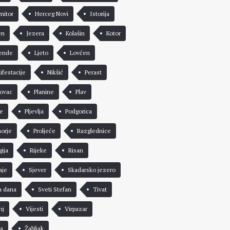
mitor
Herceg Novi
Istorija
en
Jezera
Kolašin
Kotor
ende
Ljeto
Lovćen
ifestacije
Nikšić
Perast
rovac
Planine
Plav
že
Pljevlja
Podgorica
morje
Proljeće
Razglednice
gija
Rijeke
Risan
aje
Sjever
Skadarsko jezero
a dana
Sveti Stefan
Tivat
nj
Vijesti
Virpazar
a
Žabljak